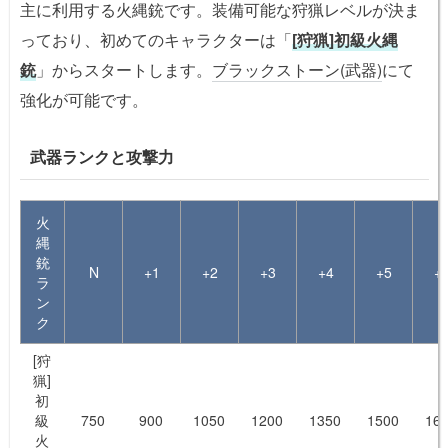
主に利用する火縄銃です。装備可能な狩猟レベルが決ま
っており、初めてのキャラクターは「
[狩猟]初級火縄
銃
」からスタートします。
ブラックストーン(武器)
にて
強化が可能です。
武器ランクと攻撃力
火
縄
銃
N
+1
+2
+3
+4
+5
+
ラ
ン
ク
[狩
猟]
初
級
750
900
1050
1200
1350
1500
16
火