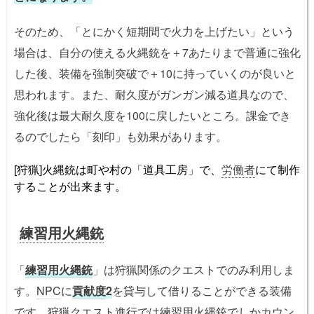
そのため、「とにかく短期間で火力を上げたい」という
場合は、自分の使える火縄銃を＋7あたりまで普通に強化
した後、装備を強制突破で＋10に持っていくのが良いと
思われます。また、耐久度がガンガン減る道具なので、
強化後は最大耐久度を100に戻したいところ。課金でき
るのでしたら「刻印」も効果があります。
[狩猟]火縄銃は町や村の「道具工房」で、
労働者
にて制作
することが出来ます。
練習用火縄銃
「
練習用火縄銃
」は狩猟関係のクエストでのみ利用しま
す。
NPC
に
貢献度
2
を貸与して借りることができる装備
です。狩猟クエスト進行では
練習用火縄銃
でしかカウン