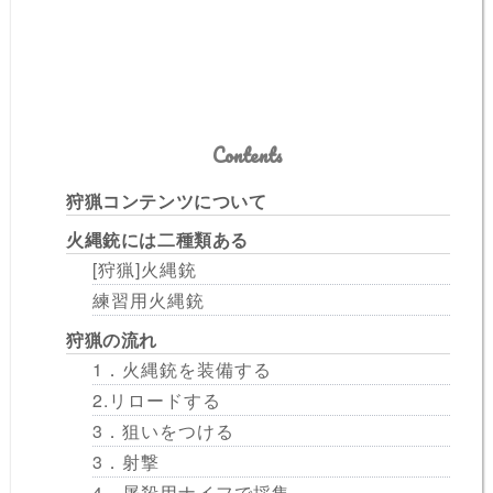
Contents
狩猟コンテンツについて
火縄銃には二種類ある
[狩猟]火縄銃
練習用火縄銃
狩猟の流れ
1．火縄銃を装備する
2.リロードする
3．狙いをつける
3．射撃
4．屠殺用ナイフで採集