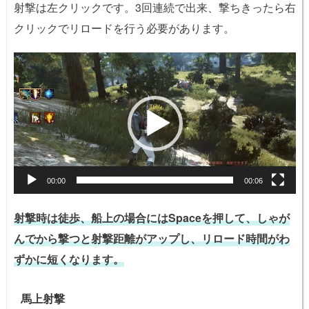
射撃は左クリックです。3回連続で出来、撃ちきったら右
クリックでリロードを行う必要があります。
動
画
プ
レ
ー
ヤ
ー
00:00
00:06
射撃時は徒歩、船上の場合にはSpaceを押して、しゃが
んでから撃つと射撃距離がアップし、リロード時間がわ
ずかに短くなります。
馬上射撃