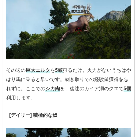
その辺の
巨大エルク
を
5頭
狩るだけ。火力がないうちはや
はり馬に乗ると早いです。剥ぎ取りでの経験値獲得を忘
れずに。ここでの
シカ肉
を、後述のカイア湖のクエで
5個
利用します。
[デイリー] 積極的な奴