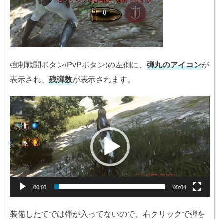
強制戦闘ボタン(
PvP
ボタン)の左側に、
弾丸のアイコン
が
表示され、
残弾数
が表示されます。
動
画
プ
レ
ー
ヤ
ー
00:00
00:04
装備したてでは弾が入ってないので、右クリックで弾を