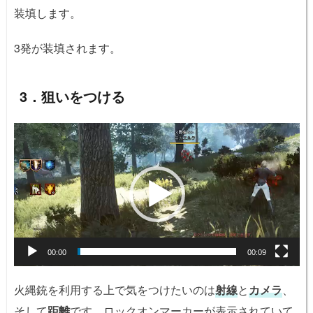
装填します。
3発が装填されます。
3．狙いをつける
動
画
プ
レ
ー
ヤ
ー
00:00
00:09
火縄銃を利用する上で気をつけたいのは
射線
と
カメラ
、
そして
距離
です。ロックオンマーカーが表示されていて