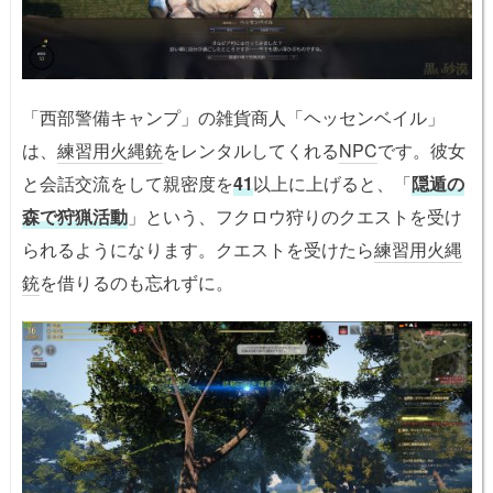
「西部警備キャンプ」の雑貨商人「ヘッセンベイル」
は、
練習用火縄銃
をレンタルしてくれる
NPC
です。彼女
と会話交流をして親密度を
41
以上に上げると、「
隠遁の
森で狩猟活動
」という、フクロウ狩りのクエストを受け
られるようになります。クエストを受けたら
練習用火縄
銃
を借りるのも忘れずに。