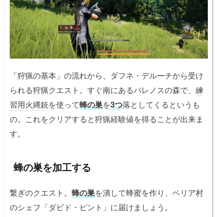
「狩猟の基本」の流れから、ダフネ・デルーチから受け
られる狩猟クエスト。すぐ南にあるバレノスの森で、
練
習用火縄銃
を使って
蜂の巣
を
3つ
落としてくるというも
の。これをクリアすると狩猟経験値を得ることが出来ま
す。
蜂の巣を加工する
繋ぎのクエスト。
蜂の巣
を潰して蜂蜜を作り、ベリア村
のシェフ「ダビド・ピント」に届けましょう。