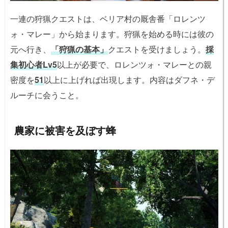
一連の狩猟クエストは、ベリア村の厩舎番「ロレンツ
ォ・マレー」から始まります。狩猟を始める時には彼の
元へ行き、
「狩猟の基本」
クエストを受けましょう。
採
集初心者Lv5
以上が必要で、ロレンツォ・マレーとの親
密度を
51
以上に上げれば出現します。内容はダフネ・デ
ルーチに会うこと。
農家に被害を及ぼす蜂