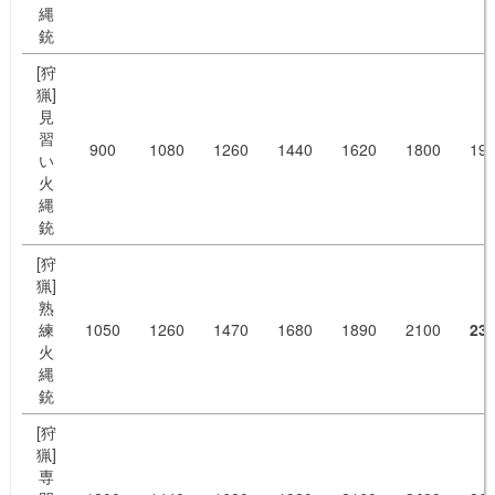
縄
銃
[狩
猟]
見
習
900
1080
1260
1440
1620
1800
19
い
火
縄
銃
[狩
猟]
熟
練
1050
1260
1470
1680
1890
2100
23
火
縄
銃
[狩
猟]
専