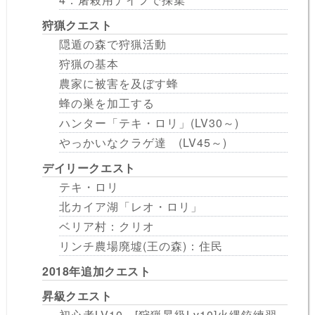
狩猟クエスト
隠遁の森で狩猟活動
狩猟の基本
農家に被害を及ぼす蜂
蜂の巣を加工する
ハンター「テキ・ロリ」(LV30～)
やっかいなクラゲ達 (LV45～)
デイリークエスト
テキ・ロリ
北カイア湖「レオ・ロリ」
ベリア村：クリオ
リンチ農場廃墟(王の森)：住民
2018年追加クエスト
昇級クエスト
初心者LV10…[狩猟昇級Lv10]火縄銃練習