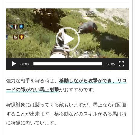
動
画
プ
レ
ー
ヤ
ー
00:00
00:05
強力な相手を狩る時は、
移動しながら攻撃ができ、リロ
ードの隙がない馬上射撃
がおすすめです。
狩猟対象には襲ってくる敵もいますが、馬上ならば回避
することが出来ます。
横移動
などのスキルがある馬は特
に狩猟に向いています。