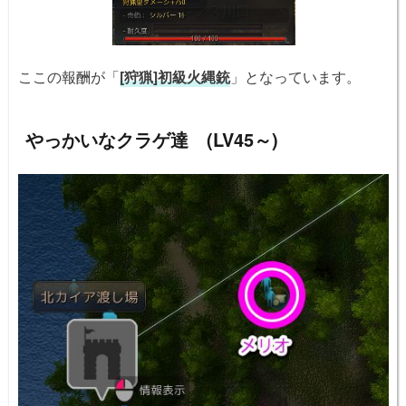
ここの報酬が「
[狩猟]初級火縄銃
」となっています。
やっかいなクラゲ達 (LV45～)