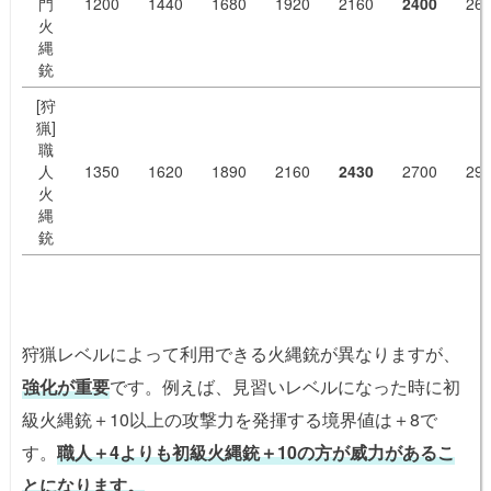
門
1200
1440
1680
1920
2160
2400
26
火
縄
銃
[狩
猟]
職
人
1350
1620
1890
2160
2430
2700
29
火
縄
銃
狩猟レベルによって利用できる火縄銃が異なりますが、
強化が重要
です。例えば、見習いレベルになった時に初
級火縄銃＋10以上の攻撃力を発揮する境界値は＋8で
す。
職人＋4よりも初級火縄銃＋10の方が威力があるこ
とになります。