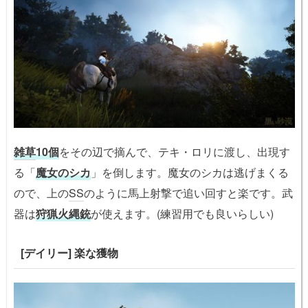
雑草
10個
をその辺で摘んで、テキ・ロリに渡し、出現す
る「
魔女のシカ
」を倒します。魔女のシカは逃げまくる
ので、上の
SS
のように馬上射撃で追い回すと楽です。武
器は
狩猟火縄銃
が使えます。(練習用でも良いらしい)
[デイリー] 楽な獲物