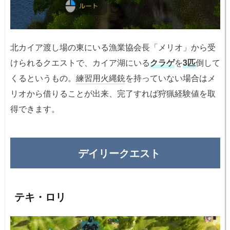
北カイア渡し場の東にいる漁業協会長「メリオ」から受
けられるクエストで、カイア湖にいる
クラゲ
を
3匹
倒して
くるというもの。
練習用火縄銃
を持っていない場合はメ
リオから借りることが出来、完了すれば狩猟経験値を取
得できます。
デイリークエスト
テキ・ロリ