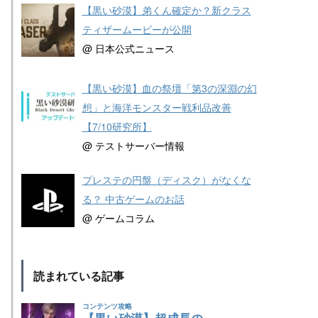
【黒い砂漠】弟くん確定か？新クラス
ティザームービーが公開
@ 日本公式ニュース
【黒い砂漠】血の祭壇「第3の深淵の幻
想」と海洋モンスター戦利品改善
【7/10研究所】
@ テストサーバー情報
プレステの円盤（ディスク）がなくな
る？ 中古ゲームのお話
@ ゲームコラム
読まれている記事