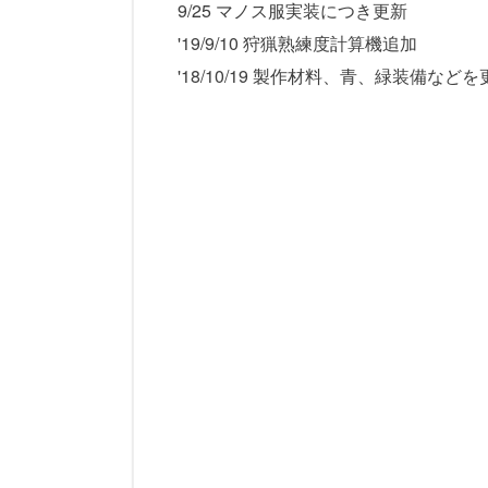
9/25 マノス服実装につき更新
'19/9/10 狩猟熟練度計算機追加
'18/10/19 製作材料、青、緑装備などを