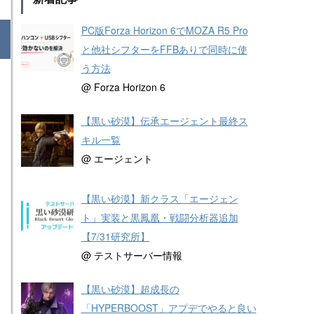
PC版Forza Horizon 6でMOZA R5 Pro
と他社シフターをFFBありで同時に使
う方法
@ Forza Horizon 6
【黒い砂漠】伝承エージェント最終ス
キル一覧
@ エージェント
【黒い砂漠】新クラス「エージェン
ト」実装と黒鳳凰・戦闘分析器追加
【7/31研究所】
@ テストサーバー情報
【黒い砂漠】超成長の
「HYPERBOOST」アプデでやると良い