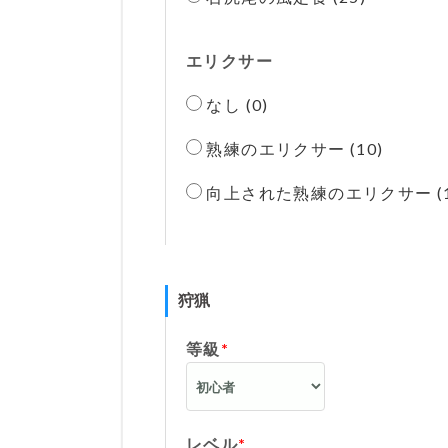
エリクサー
なし (0)
熟練のエリクサー (10)
向上された熟練のエリクサー (1
狩猟
等級
*
レベル
*