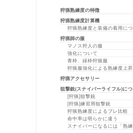
狩猟熟練度の特徴
狩猟熟練度計算機
狩猟熟練度と装備の着用につ
狩猟師の服
マノス狩人の服
強化について
青枠、緑枠狩猟服
狩猟服強化による熟練度上昇
狩猟アクセサリー
狙撃銃(スナイパーライフル)に
[狩猟]狙撃銃
[狩猟]練習用狙撃銃
狩猟熟練度によるブレ比較
命中率は明らかに違う
スナイパーになるには「熟練