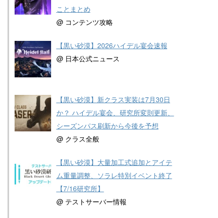
ことまとめ
@ コンテンツ攻略
【黒い砂漠】2026ハイデル宴会速報
@ 日本公式ニュース
【黒い砂漠】新クラス実装は7月30日
か？ ハイデル宴会、研究所変則更新、
シーズンパス刷新から今後を予想
@ クラス全般
【黒い砂漠】大量加工式追加とアイテ
ム重量調整、ソラレ特別イベント終了
【7/16研究所】
@ テストサーバー情報