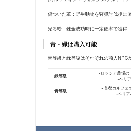
傷ついた革：野生動物を狩猟討伐後に
光る粉：錬金成功時に一定確率で獲得
青・緑は購入可能
青等級と緑等級はそれぞれの商人NPC
-ロッジア農場の
緑等級
-ベリ
- 首都カルフェ
青等級
-ベリア