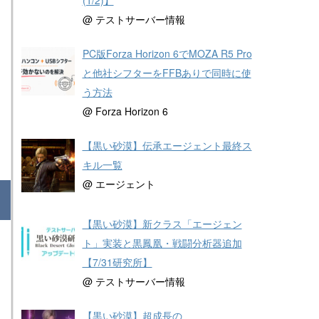
@ テストサーバー情報
PC版Forza Horizon 6でMOZA R5 Pro
と他社シフターをFFBありで同時に使
う方法
@ Forza Horizon 6
【黒い砂漠】伝承エージェント最終ス
キル一覧
@ エージェント
【黒い砂漠】新クラス「エージェン
ト」実装と黒鳳凰・戦闘分析器追加
【7/31研究所】
@ テストサーバー情報
【黒い砂漠】超成長の