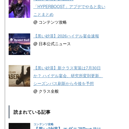
「HYPERBOOST」アプデでやると良い
ことまとめ
@ コンテンツ攻略
【黒い砂漠】2026ハイデル宴会速報
@ 日本公式ニュース
【黒い砂漠】新クラス実装は7月30日
か？ ハイデル宴会、研究所変則更新、
シーズンパス刷新から今後を予想
@ クラス全般
読まれている記事