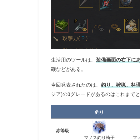
生活用のツールは、
装備画面の右下に
鞭などがある。
今回発表されたのは、
釣り、狩猟、料
ジア)の3グレードがあるのはこれまで
釣り
赤等級
マノス釣り椅子
マ