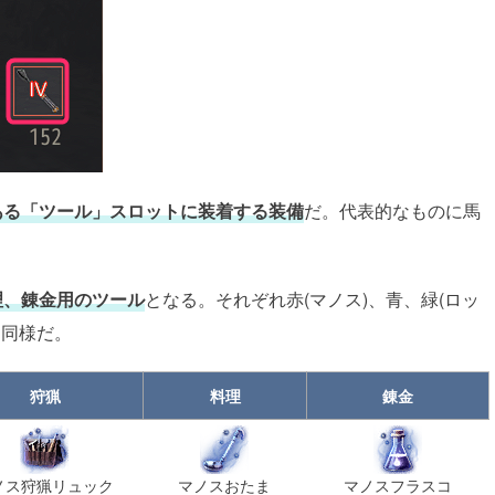
ある「ツール」スロットに装着する装備
だ。代表的なものに馬
理、錬金用のツール
となる。それぞれ赤(マノス)、青、緑(ロッ
と同様だ。
狩猟
料理
錬金
ノス狩猟リュック
マノスおたま
マノスフラスコ