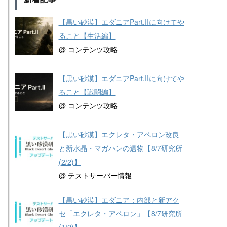
【黒い砂漠】エダニアPart.IIに向けてや
ること【生活編】
@ コンテンツ攻略
【黒い砂漠】エダニアPart.IIに向けてや
ること【戦闘編】
@ コンテンツ攻略
【黒い砂漠】エクレタ・アペロン改良
と新水晶・マガハンの遺物【8/7研究所
(2/2)】
@ テストサーバー情報
【黒い砂漠】エダニア：内部と新アク
セ「エクレタ・アペロン」【8/7研究所
(1/2)】