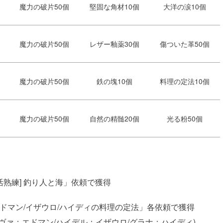
魔力の破片50個
堅固な角材10個
大洋の涙10個
魔力の破片50個
レザー釉薬30個
傷ついた革50個
魔力の破片50個
鉄の塊10個
料理の定法10個
魔力の破片50個
自然の精髄20個
光る粉50個
熟練] 釣り人と海」依頼で獲得
エドマン/イザウロ/ハイディの料理の定法」各依頼で獲得
ヴァ：エドマン/ハイデル：イザウロ/グラナ：ハイディ)