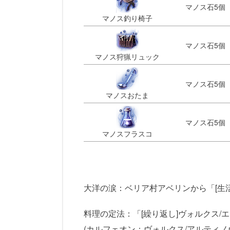
マノス石5個
マノス釣り椅子
マノス石5個
マノス狩猟リュック
マノス石5個
マノスおたま
マノス石5個
マノスフラスコ​
大洋の涙：ベリア村アベリンから「[生活
料理の定法：「[繰り返し]ヴォルクス/
(カルフェオン：ヴォルクス/アルティノ