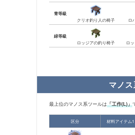
青等級
クリオ釣り人の椅子
ロ
緑等級
ロッジアの釣り椅子
ロッ
マノス
最上位のマノス系ツールは
「工作(L)」
区分
材料アイテム1