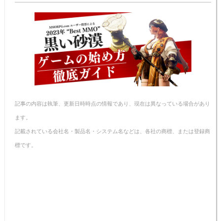
n
e
e
n
y
a
b
st
ot
Li
o
e
n
o
k
k
記事の内容は執筆、更新日時時点の情報であり、現在は異なっている場合があり
ます。
記載されている会社名・製品名・システム名などは、各社の商標、または登録商
標です。