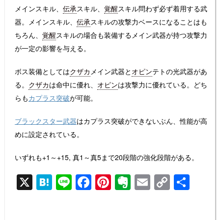
メインスキル、
伝承
スキル、
覚醒
スキル問わず必ず着用する武
器。メインスキル、
伝承
スキルの攻撃力ベースになることはも
ちろん、
覚醒
スキルの場合も装備するメイン武器が持つ攻撃力
が一定の影響を与える。
ボス装備としては
クザカ
メイン武器と
オピン
テトの光武器があ
る。
クザカ
は命中に優れ、
オピン
は攻撃力に優れている。どち
らも
カプラス突破
が可能。
ブラックスター武器
はカプラス突破ができないぶん、性能が高
めに設定されている。
いずれも+1～+15, 真1～真5まで20段階の強化段階がある。
X
H
Li
F
Pi
E
E
C
共
at
n
a
nt
v
m
o
有
e
e
c
er
er
ail
p