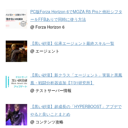
PC版Forza Horizon 6でMOZA R5 Proと他社シフタ
ーをFFBありで同時に使う方法
@ Forza Horizon 6
【黒い砂漠】伝承エージェント最終スキル一覧
@ エージェント
【黒い砂漠】新クラス「エージェント」実装と黒鳳
凰・戦闘分析器追加【7/31研究所】
@ テストサーバー情報
【黒い砂漠】超成長の「HYPERBOOST」アプデで
やると良いことまとめ
@ コンテンツ攻略