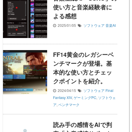
使い方と音楽経験者に
よる感想
2025/01/05
ソフトウェア
音楽AI
FF14黄金のレガシーベ
ンチマークが登場。基
本的な使い方とチェッ
クポイントを紹介。
2024/04/15
ソフトウェア
Final
Fantasy XIV
,
ゲーミングPC
,
ソフトウェ
ア
,
ベンチマーク
読み手の感情をAIで判