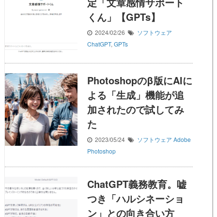
定「文章感情サポート
くん」【GPTs】
2024/02/26
ソフトウェア
ChatGPT
,
GPTs
Photoshopのβ版にAIに
よる「生成」機能が追
加されたので試してみ
た
2023/05/24
ソフトウェア
Adobe
Photoshop
ChatGPT義務教育。嘘
つき「ハルシネーショ
ン」との向き合い方