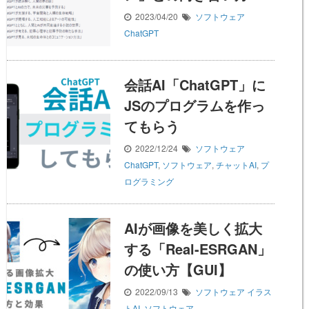
2023/04/20
ソフトウェア
ChatGPT
会話AI「ChatGPT」に
JSのプログラムを作っ
てもらう
2022/12/24
ソフトウェア
ChatGPT
,
ソフトウェア
,
チャットAI
,
プ
ログラミング
AIが画像を美しく拡大
する「Real-ESRGAN」
の使い方【GUI】
2022/09/13
ソフトウェア
イラス
トAI
,
ソフトウェア