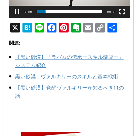
00:01
00:03
X
H
Li
F
Pi
E
E
C
共
at
n
a
nt
v
m
o
有
関連:
e
e
c
er
er
ail
p
n
e
e
n
y
【黒い砂漠】「ラバムの伝承ースキル錬成ー」
a
b
st
ot
Li
システム紹介
o
e
n
黒い砂漠 - ヴァルキリーのスキルと基本戦術
o
k
【黒い砂漠】覚醒ヴァルキリーが知るべき11の
k
話