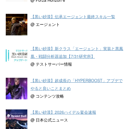
@ Forza Horizon 6
【黒い砂漠】伝承エージェント最終スキル一覧
@ エージェント
【黒い砂漠】新クラス「エージェント」実装と黒鳳
凰・戦闘分析器追加【7/31研究所】
@ テストサーバー情報
【黒い砂漠】超成長の「HYPERBOOST」アプデで
やると良いことまとめ
@ コンテンツ攻略
【黒い砂漠】2026ハイデル宴会速報
@ 日本公式ニュース