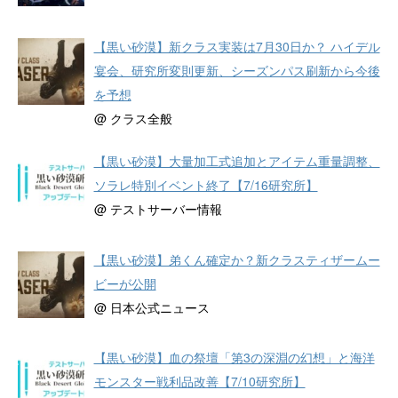
【黒い砂漠】新クラス実装は7月30日か？ ハイデル
宴会、研究所変則更新、シーズンパス刷新から今後
を予想
@ クラス全般
【黒い砂漠】大量加工式追加とアイテム重量調整、
ソラレ特別イベント終了【7/16研究所】
@ テストサーバー情報
【黒い砂漠】弟くん確定か？新クラスティザームー
ビーが公開
@ 日本公式ニュース
【黒い砂漠】血の祭壇「第3の深淵の幻想」と海洋
モンスター戦利品改善【7/10研究所】