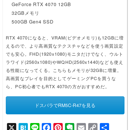
GeForce RTX 4070 12GB
32GBメモリ
500GB Gen4 SSD
RTX 4070になると、VRAM(ビデオメモリ)も12GBに増
えるので、より高画質なテクスチャなどを使う画質設定
でも安心。FHD(1920x1080)モニタだけでなく、ウルト
ラワイド(2560x1080)やWQHD(2560x1440)なども使え
る性能になってくる。こちらもメモリが32GBに増量。
高画質なプレイを目的としてゲーミングPCを買うな
ら、PC初心者でもRTX 4070の方がおすすめだ。
ドスパラでRM5C-R47を見る
X
H
Li
F
Pi
E
E
C
共