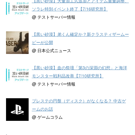
【黒い砂漠】大量加工式追加とアイテム重量調整、
ソラレ特別イベント終了【7/16研究所】
@ テストサーバー情報
【黒い砂漠】弟くん確定か？新クラスティザームー
ビーが公開
@ 日本公式ニュース
【黒い砂漠】血の祭壇「第3の深淵の幻想」と海洋
モンスター戦利品改善【7/10研究所】
@ テストサーバー情報
プレステの円盤（ディスク）がなくなる？ 中古ゲ
ームのお話
@ ゲームコラム