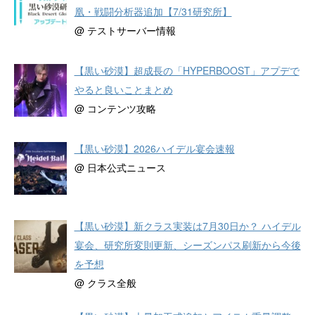
凰・戦闘分析器追加【7/31研究所】
@ テストサーバー情報
【黒い砂漠】超成長の「HYPERBOOST」アプデで
やると良いことまとめ
@ コンテンツ攻略
【黒い砂漠】2026ハイデル宴会速報
@ 日本公式ニュース
【黒い砂漠】新クラス実装は7月30日か？ ハイデル
宴会、研究所変則更新、シーズンパス刷新から今後
を予想
@ クラス全般