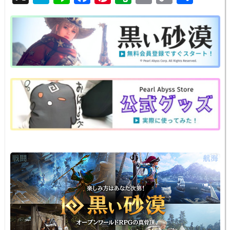
at
n
a
nt
v
m
o
有
e
e
c
er
er
ail
p
n
e
e
n
y
a
b
st
ot
Li
o
e
n
o
k
k