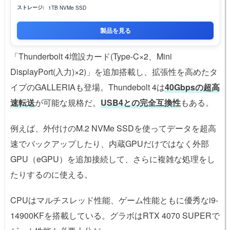
ストレージ:
1TB NVMe SSD
製品を見る
「Thunderbolt 4増設カード(Type-C×2、Mini
DisplayPort(入力)×2)」を追加搭載し、拡張性を高めたタ
イプのGALLERIAも登場。Thundebolt 4は
40Gbpsの超高
速転送
が可能な規格だ。
USB4との完全互換性
もある。
例えば、外付けのM.2 NVMe SSDを使ってデータを超高
速でバックアップしたり、内蔵GPUだけではなく外部
GPU（eGPU）を追加接続して、さらに複雑な処理をし
たりするのに使える。
CPUはマルチスレッド性能、ゲーム性能ともに優秀なi9-
14900KFを搭載している。グラボはRTX 4070 SUPERで