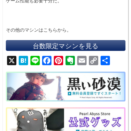
ゲーム性能も必要十分だ。
その他のマシンはこちらから。
台数限定マシンを見る
X
H
Li
F
Pi
E
E
C
共
at
n
a
nt
v
m
o
有
e
e
c
er
er
ail
p
n
e
e
n
y
a
b
st
ot
Li
o
e
n
o
k
k