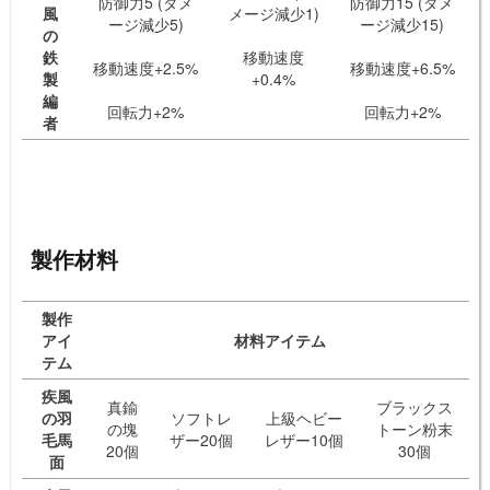
防御力5 (ダメ
防御力15 (ダメ
風
メージ減少1)
ージ減少5)
ージ減少15)
の
鉄
移動速度
移動速度+2.5%
移動速度+6.5%
製
+0.4%
編
回転力+2%
回転力+2%
者
製作材料
製作
アイ
材料アイテム
テム
疾風
真鍮
ブラックス
の羽
ソフトレ
上級ヘビー
の塊
トーン粉末
毛馬
ザー20個
レザー10個
20個
30個
面