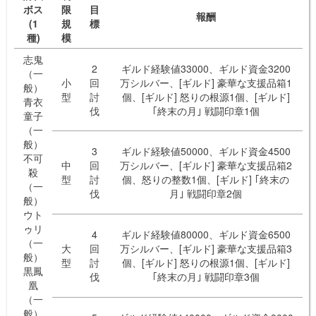
ボス
限
目
報酬
(1
規
標
種)
模
志鬼
2
ギルド経験値33000、ギルド資金3200
（一
小
回
万シルバー、[ギルド] 豪華な支援品箱1
般）
型
討
個、[ギルド] 怒りの根源1個、[ギルド]
青衣
伐
｢終末の月｣ 戦闘印章1個
童子
（一
般）
3
ギルド経験値50000、ギルド資金4500
不可
中
回
万シルバー、[ギルド] 豪華な支援品箱2
殺
型
討
個、怒りの整数1個、[ギルド] ｢終末の
（一
伐
月｣ 戦闘印章2個
般）
ウト
ゥリ
4
ギルド経験値80000、ギルド資金6500
（一
大
回
万シルバー、[ギルド] 豪華な支援品箱3
般）
型
討
個、[ギルド] 怒りの根源1個、[ギルド]
黒鳳
伐
｢終末の月｣ 戦闘印章3個
凰
（一
般）