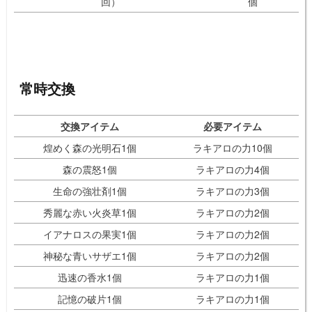
回）
個
常時交換
交換アイテム
必要アイテム
煌めく森の光明石1個
ラキアロの力10個
森の震怒1個
ラキアロの力4個
生命の強壮剤1個
ラキアロの力3個
秀麗な赤い火炎草1個
ラキアロの力2個
イアナロスの果実1個
ラキアロの力2個
神秘な青いサザエ1個
ラキアロの力2個
迅速の香水1個
ラキアロの力1個
記憶の破片1個
ラキアロの力1個