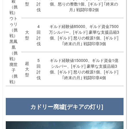
殺
型
討
個、怒りの整数1個、[ギルド] ｢終末の
（挑
伐
月｣ 戦闘印章2個
戦）
ウト
ゥリ
4
ギルド経験値85000、ギルド資金7500
（挑
大
回
万シルバー、[ギルド] 豪華な支援品箱3
戦）
型
討
個、[ギルド] 怒りの根源1個、[ギルド]
黒鳳
伐
｢終末の月｣ 戦闘印章3個
凰
（挑
戦）
5
ギルド経験値150000、ギルド資金1億
超
廃世
回
シルバー、[ギルド] 豪華な支援品箱3
大
子
討
個、[ギルド] 怒りの根源1個、[ギルド]
型
（挑
伐
｢終末の月｣ 戦闘印章4個
戦）
カドリー廃墟[デキアの灯り]