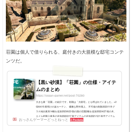
荘園は個人で借りられる、庭付きの大規模な邸宅コンテ
ンツだ。
【黒い砂漠】「荘園」の仕様・アイテ
ムのまとめ
https://ossan-gamer.net/post-70280
大きな家「荘園」の紹介です。初期は「大邸宅」とも呼ばれていました。※2
024/4/15 夜明けの波カーテン、 優雅な野外壇上、 不可侵の削除2023/11/9 グ
ラナ純白家具14種を追加2023/6/23 朝の国の荘園2種を追加2022/4/27 桜の木、
エイル村購入家具の追加2022/2/17 新アイテムの追加2021/12/1 販売アイテム
おっさんゲーマーどっとねっと
2 Pockets
の追加2021/11/22 仄かなルーンの灯の材料を修正2021/11/9 材料のまとめを開
始2021/11/3 日本サーバー実装につき内容修正2021/7/21 日本サーバーに建築
されました(まだ借りられません)2021/7/20 内外装SS・設置モードSSを追加2