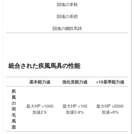
闘魂の革鞍
闘魂の革鐙
闘魂の鋼鉄馬蹄
統合された疾風馬具の性能
基本能力値
強化党能力値
+10基準能力値
疾
風
の
最大HP +1000
最大HP +100
最大HP +2000
羽
加速2％
加速0.4%
加速+6%
毛
馬
面