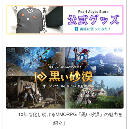
o
e
n
o
k
k
10年進化し続けるMMORPG「黒い砂漠」の魅力を
紹介！