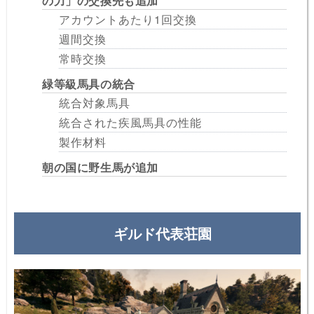
の力」の交換先も追加
アカウントあたり1回交換
週間交換
常時交換
緑等級馬具の統合
統合対象馬具
統合された疾風馬具の性能
製作材料
朝の国に野生馬が追加
ギルド代表荘園