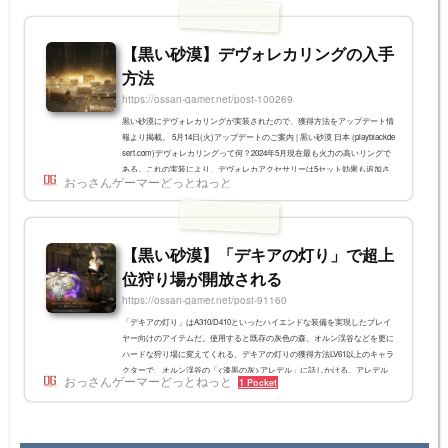
【黒い砂漠】デヴォレカリングの入手
方法
https://ossan-gamer.net/post-100269
黒い砂漠にデヴォレカリングが実装されたので、獲得方法をアップデート情
報より掲載。 5月14日(火)アップデートのご案内 | 黒い砂漠 日本 (playblackde
sert.com)デヴォレカリングって何？2024年5月現在最も火力の高いリングで
ある。これの実装により、デヴォレカアクセサリーは5セット効果も追加さ
おっさんゲーマーどっとねっと
れる。3セット効果で全ての攻撃力+12、5セット効果では3セット効果に加え
て全ての攻撃力+8も適用される。デヴォレカリングの入手方法デヴォレカリ
ングが入手できる「エレテアの試練」入場のため、狩りのレアドロップであ
る「忘れられた忘...
【黒い砂漠】「デキアの灯り」で超上
位狩り場が開放される
https://ossan-gamer.net/post-91160
「デキアの灯り」はA310/D410といったハイエンドな装備を実現したプレイ
ヤー向けのアイテムだ。使用すると既存の灰色の森、オルン渓谷などを更に
ハードな狩り場に変えてくれる。デキアの灯りの獲得方法LV61以上のキャラ
クターで、オルン渓谷の「<漆黒の灰>アレデル」に話しかける。アレデル
おっさんゲーマーどっとねっと
1 Pocket
がいる付近は道沿いなので、非戦闘用キャラでもらいに行くこともできる。
ワープで行くならオーディリタ経由が早い 道沿いなので獲得に行くだけな
ら安全だ アトラクシオンの遺物アレデルから「 アトラクシオンの遺物」依
頼を受ける。依頼...