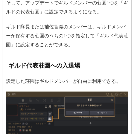
そして、アップデートでギルドメンバーの荘園1つを「ギ
021/7...
ルドの代表荘園」に設定できるようになる。
ギルド隊長または補佐官職のメンバーは、ギルドメンバ
ーが保有する荘園のうちの1つを指定して「ギルド代表荘
園」に設定することができる。
ギルド代表荘園への入退場
設定した荘園はギルドメンバーが自由に利用できる。