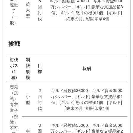
5
ギルド経験値140000、ギルド資金9000
超
廃世
回
万シルバー、[ギルド] 豪華な支援品箱3
大
子
討
個、[ギルド] 怒りの根源1個、[ギルド]
型
（一
伐
｢終末の月｣ 戦闘印章4個
般）
挑戦
討伐
制
ボス
限
目
報酬
(1
規
標
種)
模
志鬼
2
ギルド経験値36000、ギルド資金3500
（挑
小
回
万シルバー、[ギルド] 豪華な支援品箱1
戦）
型
討
個、[ギルド] 怒りの根源1個、[ギルド]
青衣
伐
｢終末の月｣ 戦闘印章1個
童子
（挑
戦）
3
ギルド経験値55000、ギルド資金5000
不可
中
回
万シルバー、[ギルド] 豪華な支援品箱2