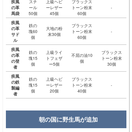
疾風
スチ
上級ヘビ
ブラックス
の革
ール
ーレザー
トーン粉末
-
馬袋
50個
45個
60個
疾風
鉄の
ブラックス
の革
大地の粉
塊60
トーン粉末
-
サド
末30個
個
60個
ル
疾風
鉄の
上級ライ
ブラックス
の革
不屈の油10
塊15
トフェザ
トーン粉末
の登
個
個
ー5個
30個
者
疾風
鉄の
上級ヘビ
ブラックス
の鉄
塊15
ーレザー
トーン粉末
-
製編
個
20個
40個
者
朝の国に野生馬が追加