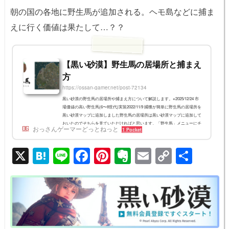
朝の国の各地に野生馬が追加される。ヘモ島などに捕ま
えに行く価値は果たして…？？
【黒い砂漠】野生馬の居場所と捕まえ
方
https://ossan-gamer.net/post-72134
黒い砂漠の野生馬の居場所や捕まえ方について解説します。※2025/12/24 市
場価値の高い野生馬(6〜8世代)実装2022/11/9 捕獲が簡単に野生馬の居場所を
黒い砂漠マップに追加しました野生馬の居場所は黒い砂漠マップに追加して
おいたのでそちらを見ていただければと思います。「野生馬」メニューにチ
おっさんゲーマーどっとねっと
1 Pocket
ェックを入れると、マップ上にアイコンが表示されます。馬の見た目一覧8
世代7世代 6世代 野生馬の捕獲方法持ち物「捕獲用ロープ」と「黒砂糖の
X
H
Li
F
Pi
E
E
C
共
塊」をそれぞれ複数個持っていきます。捕獲用ロープ捕獲用ロープを投げて
馬にひっかけ...
at
n
a
nt
v
m
o
有
e
e
c
er
er
ail
p
n
e
e
n
y
a
b
st
ot
Li