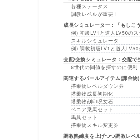
各種ステータス
調教レベルが重要！
成長シミュレーター：「もしこ
例) 初級LV1と道人LV50
スキルシミュレータ
例) 調教初級LV1と道人LV
交配/交換シミュレータ：交配で
8世代の閾値を探すのに便利
関連するパールアイテム(課金物)
搭乗物レベルダウン券
搭乗物成長初期化
搭乗物刻印呪文石
ベニア乗馬セット
馬具セット
搭乗物スキル変更券
調教熟練度を上げつつ調教レベ