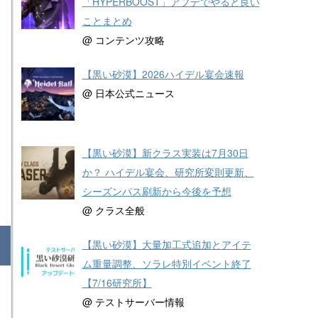
「HYPERBOOST」アプデでやると良い
ことまとめ
@ コンテンツ攻略
【黒い砂漠】2026ハイデル宴会速報
@ 日本公式ニュース
【黒い砂漠】新クラス実装は7月30日
か？ ハイデル宴会、研究所変則更新、
シーズンパス刷新から今後を予想
@ クラス全般
【黒い砂漠】大量加工式追加とアイテ
ム重量調整、ソラレ特別イベント終了
【7/16研究所】
@ テストサーバー情報