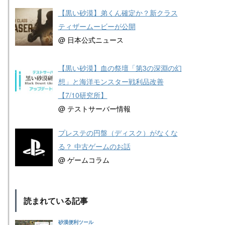
【黒い砂漠】弟くん確定か？新クラス
ティザームービーが公開
@ 日本公式ニュース
【黒い砂漠】血の祭壇「第3の深淵の幻
想」と海洋モンスター戦利品改善
【7/10研究所】
@ テストサーバー情報
プレステの円盤（ディスク）がなくな
る？ 中古ゲームのお話
@ ゲームコラム
読まれている記事