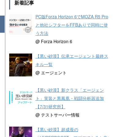
新着記事
PC版Forza Horizon 6でMOZA R5 Pro
と他社シフターをFFBありで同時に使
う方法
@ Forza Horizon 6
【黒い砂漠】伝承エージェント最終ス
キル一覧
@ エージェント
【黒い砂漠】新クラス「エージェン
ト」実装と黒鳳凰・戦闘分析器追加
【7/31研究所】
@ テストサーバー情報
【黒い砂漠】超成長の