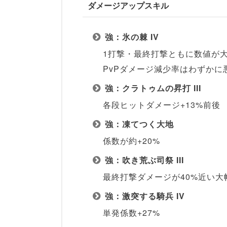
ダメージアップスキル
強：氷の棘 IV
1打撃・最終打撃ともに数値が大
PvPダメージ減少率はわずかに
強：クラトゥムの昇打 III
各段ヒットダメージ+13%前後
強：凍てつく大地
係数が約+20%
強：吹き荒ぶ司祭 III
最終打撃ダメージが40%近い大
強：激突する騎兵 IV
単発係数+27%