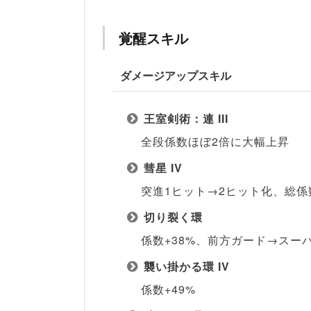
覚醒スキル
ダメージアップスキル
王室剣術：連 III
全段係数ほぼ2倍に大幅上昇
彗星 IV
突進1ヒット→2ヒット化、総係
切り裂く環
係数+38%、前方ガード→スー
襲い掛かる環 IV
係数+49%