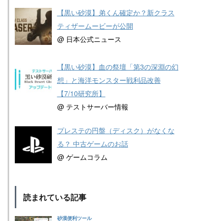
【黒い砂漠】弟くん確定か？新クラス
ティザームービーが公開
@ 日本公式ニュース
【黒い砂漠】血の祭壇「第3の深淵の幻
想」と海洋モンスター戦利品改善
【7/10研究所】
@ テストサーバー情報
プレステの円盤（ディスク）がなくな
る？ 中古ゲームのお話
@ ゲームコラム
読まれている記事