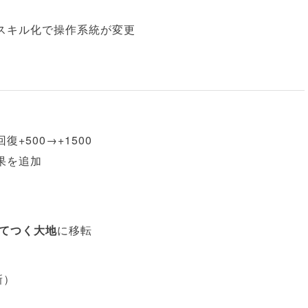
スキル化で操作系統が変更
復+500→+1500
果を追加
てつく大地
に移転
新）