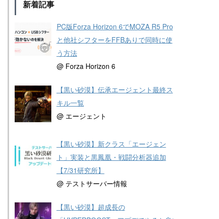
新着記事
PC版Forza Horizon 6でMOZA R5 Pro
と他社シフターをFFBありで同時に使
う方法
@ Forza Horizon 6
【黒い砂漠】伝承エージェント最終ス
キル一覧
@ エージェント
【黒い砂漠】新クラス「エージェン
ト」実装と黒鳳凰・戦闘分析器追加
【7/31研究所】
@ テストサーバー情報
【黒い砂漠】超成長の