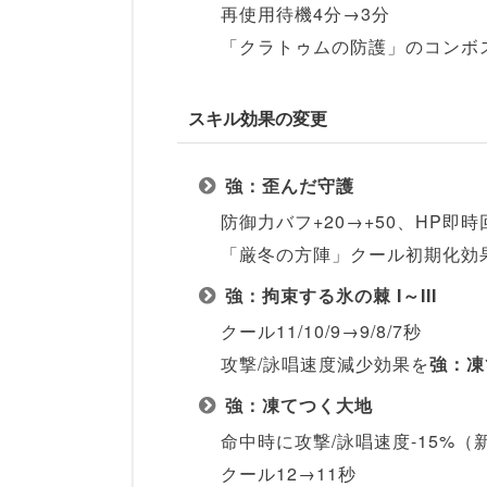
再使用待機4分→3分
「クラトゥムの防護」のコンボ
スキル効果の変更
強：歪んだ守護
防御力バフ+20→+50、HP即時回
「厳冬の方陣」クール初期化効
強：拘束する氷の棘 I～III
クール11/10/9→9/8/7秒
攻撃/詠唱速度減少効果を
強：凍
強：凍てつく大地
命中時に攻撃/詠唱速度-15%（
クール12→11秒