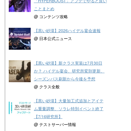
「HYPERBOOST」アプデでやると良い
ことまとめ
@ コンテンツ攻略
【黒い砂漠】2026ハイデル宴会速報
@ 日本公式ニュース
【黒い砂漠】新クラス実装は7月30日
か？ ハイデル宴会、研究所変則更新、
シーズンパス刷新から今後を予想
@ クラス全般
【黒い砂漠】大量加工式追加とアイテ
ム重量調整、ソラレ特別イベント終了
【7/16研究所】
@ テストサーバー情報