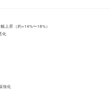
幅上昇（約+14%〜18%）
悪化
幅強化