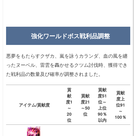
強化ワールドボス戦利品調整
悪夢をもたらすクザカ、嵐を詠うカランダ、血の風を纏
ったヌーベル、雷雲を轟かせるクツム討伐時、獲得でき
た戦利品の数量及び確率が調整されました。
貢
貢献
貢献
献
貢献
度51
度上
度1
度21
位～
アイテム/貢献度
位91
～
～50
上位
～
20
位
90％
100％
位
以内