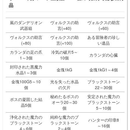
品
嵐のダンデリオン
ヴォルクスの助
ヴォルクスの助言
武器箱
言(+40)
(+60)
ヴォルクスの助言
ヴォルクスの助
ある冒険者の珍し
(+80)
言(+100)
い遺品
カランダの足の爪
冷気の破片5～
カランダの心臓
1～3個
10個
封印された黒魔力
金塊1kG
金塊1kG1～4個
水晶1～3個
金塊100G5～10
光を失った水晶
ブラックストーン
個
の欠片
22～30個
秘めたるボスの
安定された魔力の
ボスの凝固した結
オーラ20～30
ブラックストーン
晶5個
個
5～10個
浄化された魔力の
純粋な魔力のブ
ハンターの印章8
ブラックストーン
ラックストーン
～16個
4～6個
2～4個