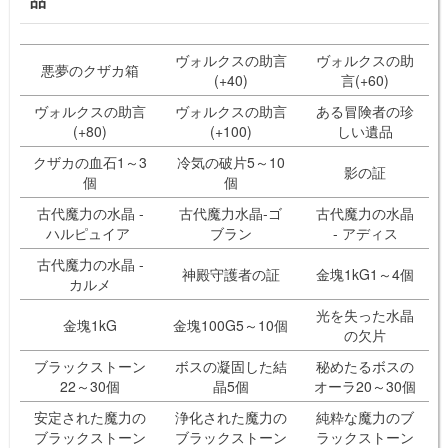
品
ヴォルクスの助言
ヴォルクスの助
悪夢のクザカ箱
(+40)
言(+60)
ヴォルクスの助言
ヴォルクスの助言
ある冒険者の珍
(+80)
(+100)
しい遺品
クザカの血石1～3
冷気の破片5～10
影の証
個
個
古代魔力の水晶 -
古代魔力水晶-ゴ
古代魔力の水晶
ハルピュイア
ブラン
- アディス
古代魔力の水晶 -
神殿守護者の証
金塊1kG1～4個
カルメ
光を失った水晶
金塊1kG
金塊100G5～10個
の欠片
ブラックストーン
ボスの凝固した結
秘めたるボスの
22～30個
晶5個
オーラ20～30個
安定された魔力の
浄化された魔力の
純粋な魔力のブ
ブラックストーン
ブラックストーン
ラックストーン