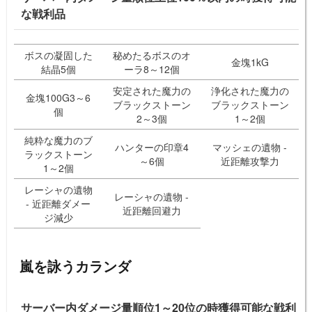
な戦利品
ボスの凝固した
秘めたるボスのオ
金塊1kG
結晶5個
ーラ8～12個
安定された魔力の
浄化された魔力の
金塊100G3～6
ブラックストーン
ブラックストーン
個
2～3個
1～2個
純粋な魔力のブ
ハンターの印章4
マッシェの遺物 -
ラックストーン
～6個
近距離攻撃力
1～2個
レーシャの遺物
レーシャの遺物 -
- 近距離ダメー
近距離回避力
ジ減少
嵐を詠うカランダ
サーバー内ダメージ量順位1～20位の時獲得可能な戦利