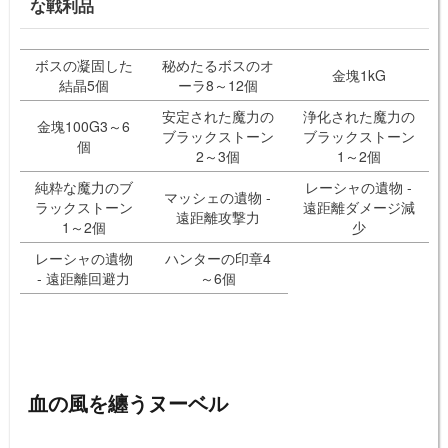
な戦利品
ボスの凝固した
秘めたるボスのオ
金塊1kG
結晶5個
ーラ8～12個
安定された魔力の
浄化された魔力の
金塊100G3～6
ブラックストーン
ブラックストーン
個
2～3個
1～2個
純粋な魔力のブ
レーシャの遺物 -
マッシェの遺物 -
ラックストーン
遠距離ダメージ減
遠距離攻撃力
1～2個
少
レーシャの遺物
ハンターの印章4
- 遠距離回避力
～6個
血の風を纏うヌーベル