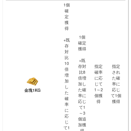
1個
確
定
獲
得
1個
+既
確定
存
獲得
対
比
+既
10
存対
指定
指定
倍
比8
確率
され
増
倍増
に応
た確
加
加し
じて
率に
し
た確
1～2
応じ
金塊1KG
た
率に
個獲
て1個
確
応じ
得
獲得
率
て1
に
～3
応
個追
じ
加獲
て1
得