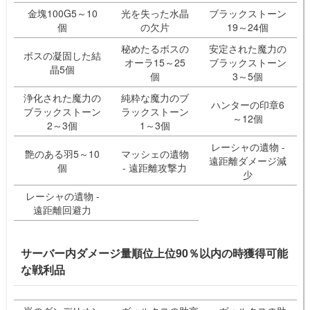
金塊100G5～10
光を失った水晶
ブラックストーン
個
の欠片
19～24個
秘めたるボスの
安定された魔力の
ボスの凝固した結
オーラ15～25
ブラックストーン
晶5個
個
3～5個
浄化された魔力の
純粋な魔力のブ
ハンターの印章6
ブラックストーン
ラックストーン
～12個
2～3個
1～3個
レーシャの遺物 -
艶のある羽5～10
マッシェの遺物
遠距離ダメージ減
個
- 遠距離攻撃力
少
レーシャの遺物 -
遠距離回避力
サーバー内ダメージ量順位上位90％以内の時獲得可能
な戦利品