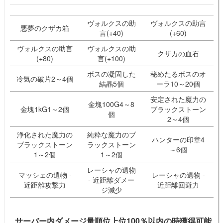
ヴォルクスの助
ヴォルクスの助言
悪夢のクザカ箱
言(+40)
(+60)
ヴォルクスの助言
ヴォルクスの助
クザカの血石
(+80)
言(+100)
ボスの凝固した
秘めたるボスのオ
冷気の破片2～4個
結晶5個
ーラ10～20個
安定された魔力の
金塊100G4～8
金塊1kG1～2個
ブラックストーン
個
2～4個
浄化された魔力の
純粋な魔力のブ
ハンターの印章4
ブラックストーン
ラックストーン
～6個
1～2個
1～2個
レーシャの遺物
マッシェの遺物 -
レーシャの遺物 -
- 近距離ダメー
近距離攻撃力
近距離回避力
ジ減少
サーバー内ダメージ量順位上位100％以内の時獲得可能