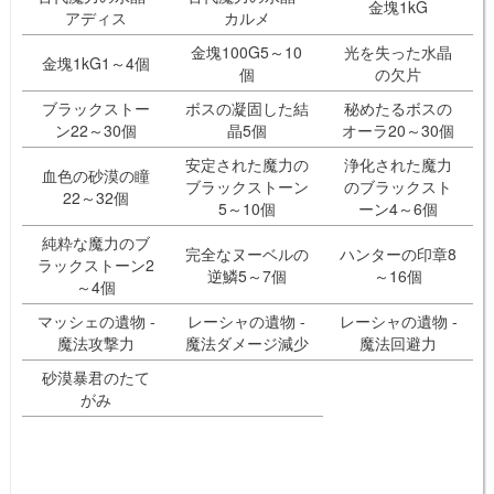
金塊1kG
アディス
カルメ
金塊100G5～10
光を失った水晶
金塊1kG1～4個
個
の欠片
ブラックストー
ボスの凝固した結
秘めたるボスの
ン22～30個
晶5個
オーラ20～30個
安定された魔力の
浄化された魔力
血色の砂漠の瞳
ブラックストーン
のブラックスト
22～32個
5～10個
ーン4～6個
純粋な魔力のブ
完全なヌーベルの
ハンターの印章8
ラックストーン2
逆鱗5～7個
～16個
～4個
マッシェの遺物 -
レーシャの遺物 -
レーシャの遺物 -
魔法攻撃力
魔法ダメージ減少
魔法回避力
砂漠暴君のたて
がみ