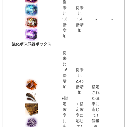
従
来
従来
比
比
1.3
1.4
-
-
倍
倍増
増
加
加
強化ボス武器ボックス
従
来
比
1.6
従来
倍
比
増
2.45
加
倍増
指定
加
され
+指
た確
定
＋指
率に
-
確
定確
応じ
率
率に
て1
に
応じ
個獲
応
て1
得