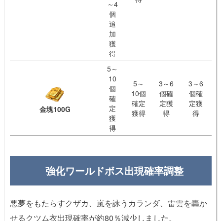
～4
個
追
加
獲
得
5～
10
5～
3～6
3～6
個
10個
個確
個確
確
確定
定獲
定獲
定
金塊100G
獲得
得
得
獲
得
強化ワールドボス出現確率調整
悪夢をもたらすクザカ、嵐を詠うカランダ、雷雲を轟か
せるクツム衣出現確率が約80％減少しました。