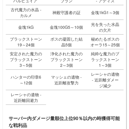
ハルピュイア
ブラン
- アディス
古代魔力の水晶 -
神殿守護者の証
金塊1kG1～3個
カルメ
光を失った水晶
金塊1kG
金塊100G5～10個
の欠片
ブラックストーン
ボスの凝固した結
秘めたるボスの
19～24個
晶5個
オーラ15～25個
安定された魔力の
浄化された魔力の
純粋な魔力のブ
ブラックストーン
ブラックストーン
ラックストーン
3～5個
2～3個
1～3個
レーシャの遺物
ハンターの印章6
マッシェの遺物 -
- 近距離ダメー
～12個
近距離攻撃力
ジ減少
レーシャの遺物 -
近距離回避力
サーバー内ダメージ量順位上位90％以内の時獲得可能
な戦利品