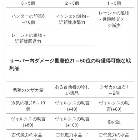
3～5個
2～3個
1～3個
レーシャの遺物
ハンターの印章8
マッシェの遺物 -
- 近距離ダメー
～16個
近距離攻撃力
ジ減少
レーシャの遺物 -
近距離回避力
サーバー内ダメージ量順位21～50位の時獲得可能な戦
利品
ある冒険者の珍し
クザカの血石1
悪夢のクザカ箱
い遺品
～2個
冷気の破片5～10
ヴォルクスの助言
ヴォルクスの助
個
(+40)
言(+60)
ヴォルクスの助言
ヴォルクスの助言
影の証
(+80)
(+100)
古代魔力の水晶 -
古代魔力水晶-ゴ
古代魔力の水晶