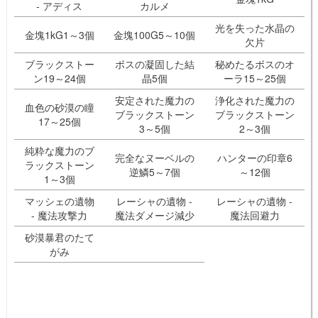
- アディス
カルメ
光を失った水晶の
金塊1kG1～3個
金塊100G5～10個
欠片
ブラックストー
ボスの凝固した結
秘めたるボスのオ
ン19～24個
晶5個
ーラ15～25個
安定された魔力の
浄化された魔力の
血色の砂漠の瞳
ブラックストーン
ブラックストーン
17～25個
3～5個
2～3個
純粋な魔力のブ
完全なヌーベルの
ハンターの印章6
ラックストーン
逆鱗5～7個
～12個
1～3個
マッシェの遺物
レーシャの遺物 -
レーシャの遺物 -
- 魔法攻撃力
魔法ダメージ減少
魔法回避力
砂漠暴君のたて
がみ