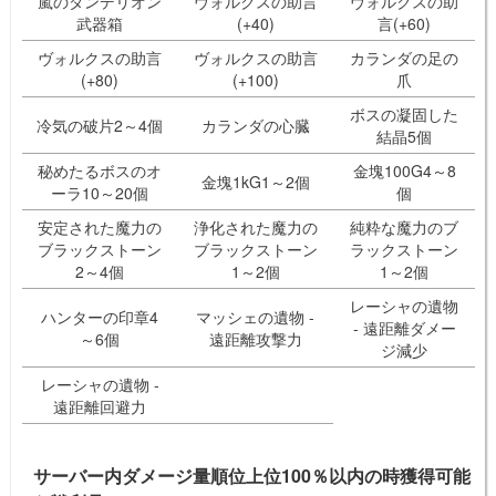
嵐のダンデリオン
ヴォルクスの助言
ヴォルクスの助
武器箱
(+40)
言(+60)
ヴォルクスの助言
ヴォルクスの助言
カランダの足の
(+80)
(+100)
爪
ボスの凝固した
冷気の破片2～4個
カランダの心臓
結晶5個
秘めたるボスのオ
金塊100G4～8
金塊1kG1～2個
ーラ10～20個
個
安定された魔力の
浄化された魔力の
純粋な魔力のブ
ブラックストーン
ブラックストーン
ラックストーン
2～4個
1～2個
1～2個
レーシャの遺物
ハンターの印章4
マッシェの遺物 -
- 遠距離ダメー
～6個
遠距離攻撃力
ジ減少
レーシャの遺物 -
遠距離回避力
サーバー内ダメージ量順位上位100％以内の時獲得可能