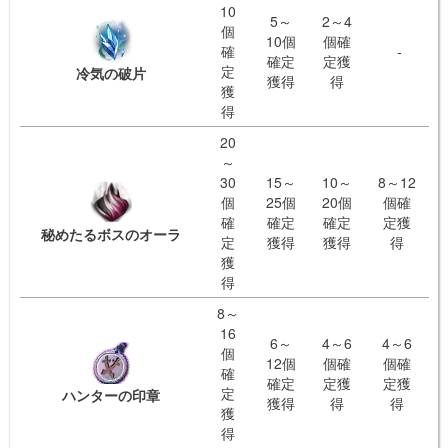
10
5～
2～4
個
10個
個確
確
-
確定
定獲
定
冷気の破片
獲得
得
獲
得
20
～
30
15～
10～
8～12
個
25個
20個
個確
確
確定
確定
定獲
秘めたるボスのオーラ
定
獲得
獲得
得
獲
得
8～
16
6～
4～6
4～6
個
12個
個確
個確
確
確定
定獲
定獲
定
ハンターの印章
獲得
得
得
獲
得