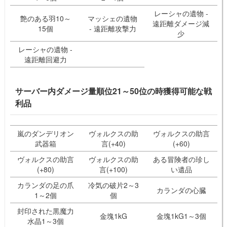
レーシャの遺物 -
艶のある羽10～
マッシェの遺物
遠距離ダメージ減
15個
- 遠距離攻撃力
少
レーシャの遺物 -
遠距離回避力
サーバー内ダメージ量順位21～50位の時獲得可能な戦
利品
嵐のダンデリオン
ヴォルクスの助
ヴォルクスの助言
武器箱
言(+40)
(+60)
ヴォルクスの助言
ヴォルクスの助
ある冒険者の珍し
(+80)
言(+100)
い遺品
カランダの足の爪
冷気の破片2～3
カランダの心臓
1～2個
個
封印された黒魔力
金塊1kG
金塊1kG1～3個
水晶1～3個