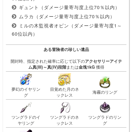
ギュント（ダメージ量寄与度上位70％以内）
ムラカ（ダメージ量寄与度上位70％以内）
ミルの木監視者オピン（ダメージ量寄与度1～
60位以内）
ある冒険者の珍しい遺品
開封時、指定された確率に応じて以下の
アクセサリーアイテ
ム真(III)～真(IV)段階
または
金塊1kG
獲得
夢幻のイヤリン
目覚めた月のネ
海霧のリング
グ
ックレス
ツングラドのイ
ツングラドのネ
ツングラドのリン
ヤリング
ックレス
グ