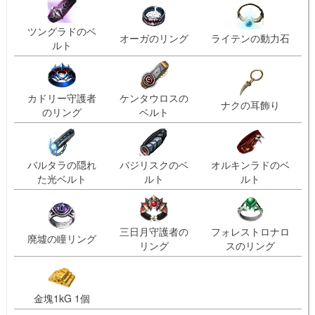
ツングラドのベ
オーガのリング
ライテンの動力石
ルト
カドリー守護者
ケンタウロスの
ナクの耳飾り
のリング
ベルト
バルタラの隠れ
バジリスクのベ
オルキンラドのベ
た光ベルト
ルト
ルト
三日月守護者の
フォレストロナロ
廃墟の瞳リング
リング
スのリング
金塊1kG 1個