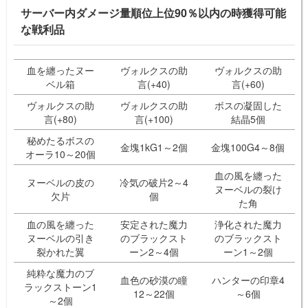
サーバー内ダメージ量順位上位90％以内の時獲得可能
な戦利品
血を纏ったヌー
ヴォルクスの助
ヴォルクスの助
ベル箱
言(+40)
言(+60)
ヴォルクスの助
ヴォルクスの助
ボスの凝固した
言(+80)
言(+100)
結晶5個
秘めたるボスの
金塊1kG1～2個
金塊100G4～8個
オーラ10～20個
血の風を纏った
ヌーベルの皮の
冷気の破片2～4
ヌーベルの裂け
欠片
個
た角
血の風を纏った
安定された魔力
浄化された魔力
ヌーベルの引き
のブラックスト
のブラックスト
裂かれた翼
ーン2～4個
ーン1～2個
純粋な魔力のブ
血色の砂漠の瞳
ハンターの印章4
ラックストーン1
12～22個
～6個
～2個