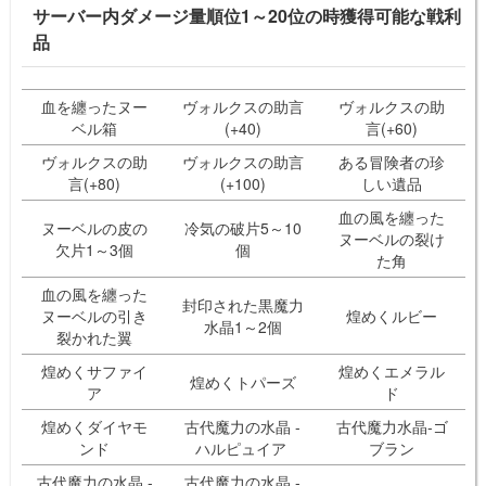
サーバー内ダメージ量順位1～20位の時獲得可能な戦利
品
血を纏ったヌー
ヴォルクスの助言
ヴォルクスの助
ベル箱
(+40)
言(+60)
ヴォルクスの助
ヴォルクスの助言
ある冒険者の珍
言(+80)
(+100)
しい遺品
血の風を纏った
ヌーベルの皮の
冷気の破片5～10
ヌーベルの裂け
欠片1～3個
個
た角
血の風を纏った
封印された黒魔力
ヌーベルの引き
煌めくルビー
水晶1～2個
裂かれた翼
煌めくサファイ
煌めくエメラル
煌めくトパーズ
ア
ド
煌めくダイヤモ
古代魔力の水晶 -
古代魔力水晶-ゴ
ンド
ハルピュイア
ブラン
古代魔力の水晶 -
古代魔力の水晶 -