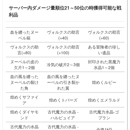
サーバー内ダメージ量順位21～50位の時獲得可能な戦
利品
血を纏ったヌー
ヴォルクスの助言
ヴォルクスの助言
ベル箱
(+40)
(+60)
ヴォルクスの助
ヴォルクスの助言
ある冒険者の珍し
言(+80)
(+100)
い遺品
ヌーベルの皮の
封印された黒魔力
冷気の破片2～3個
欠片1～2個
水晶1～2個
血の風を纏った
血の風を纏ったヌ
ヌーベルの裂け
ーベルの引き裂か
煌めくルビー
た角
れた翼
煌めくサファイ
煌めくトパーズ
煌めくエメラルド
ア
煌めくダイヤモ
古代魔力の水晶 -
古代魔力水晶-ゴ
ンド
ハルピュイア
ブラン
古代魔力の水晶
古代魔力の水晶 -
金塊1kG