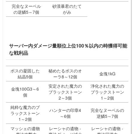
完全なヌーベル
砂漠暴君のたて
の逆鱗5～7個
がみ
サーバー内ダメージ量順位上位100％以内の時獲得可能
な戦利品
ボスの凝固した
秘めたるボスのオ
金塊1kG
結晶5個
ーラ8～12個
安定された魔力の
浄化された魔力の
金塊100G3～6
ブラックストーン
ブラックストーン
個
2～3個
1～2個
純粋な魔力のブ
ハンターの印章4
完全なヌーベルの
ラックストーン
～6個
逆鱗5～7個
1～2個
マッシェの遺物
レーシャの遺物 -
レーシャの遺物 -