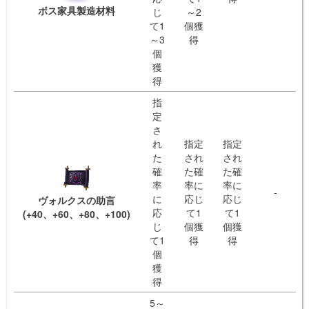
ボス家具製造材料
じ
～2
て1
個獲
～3
得
個
獲
得
指
定
さ
れ
指定
指定
た
され
され
確
た確
た確
率
率に
率に
-
に
応じ
応じ
ヴォルクスの助言
応
て1
て1
(+40、+60、+80、+100)
じ
個獲
個獲
て1
得
得
個
獲
得
5～