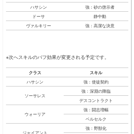
ハサシン
強：砂の啓示者
ドーサ
静中動
ヴァルキリー
強：高潔な決意
※次へスキルのバフ効果が変更される予定です。
クラス
スキル
ハサシン
強：使徒契約
強：深淵の降臨
ソーサレス
デスコントラクト
強：闘志増幅
ウォーリア
ベルセルク
強：野獣化
ジャイアント