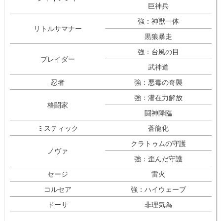
巨神兵
強：神獣一体
リトルサマナー
黒狼暴走
強：台風の目
ブレイダー
武神道
忍者
強：悪毒の奇襲
強：潜在力解放
格闘家
闘神降臨
ミスティック
蒼龍化
クラトゥムの守護
ノヴァ
強：歪んだ守護
セージ
雷火
コルセア
強：ハイウェーブ
ドーサ
非理気為