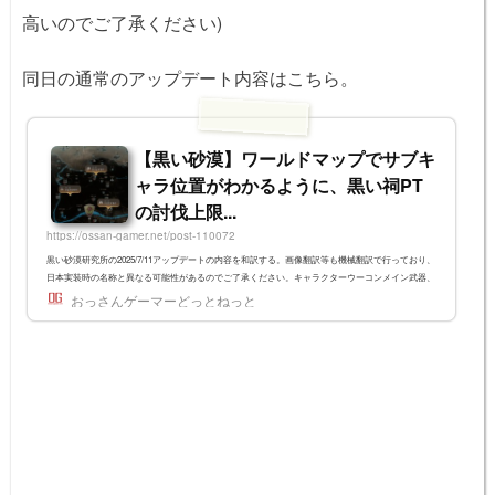
高いのでご了承ください)
同日の通常のアップデート内容はこちら。
【黒い砂漠】ワールドマップでサブキ
ャラ位置がわかるように、黒い祠PT
の討伐上限...
https://ossan-gamer.net/post-110072
黒い砂漠研究所の2025/7/11アップデートの内容を和訳する。画像翻訳等も機械翻訳で行っており、
日本実装時の名称と異なる可能性があるのでご了承ください。キャラクターウーコンメイン武器、
解放狼藉者スキル使用時、移動中に敵が前方にあるならばすぐに攻撃に連携するように改善されま
おっさんゲーマーどっとねっと
した。ただし、最初スキル詠唱時、棒をを取って空中に上がる動作では、従来と同様に敵を通過し
ます。奉祝、煩悩針狼藉者、仏智スキルから奉祝、煩悩針スキルにスムーズに連携するように改善
されました。当たるかよ！スキル使用後スキルスムーズに連携...