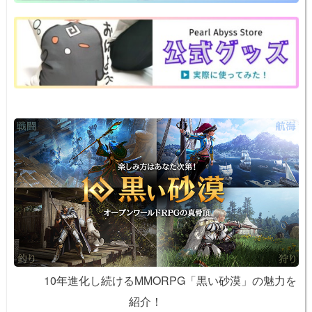
o
e
n
o
k
k
10年進化し続けるMMORPG「黒い砂漠」の魅力を
紹介！