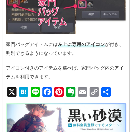
家門バッグアイテムには
左上に専用のアイコン
が付き、
判別できるようになっています。
アイコン付きのアイテムを選べば、家門バッグ内のアイ
テムを利用できます。
X
H
Li
F
Pi
E
E
C
共
at
n
a
nt
v
m
o
有
e
e
c
er
er
ail
p
n
e
e
n
y
a
b
st
ot
Li