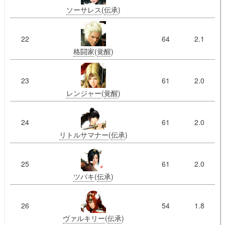
ソーサレス
(
伝承
)
22
64
2.1
格闘家
(
覚醒
)
23
61
2.0
レンジャー
(
覚醒
)
24
61
2.0
リトルサマナー
(
伝承
)
25
61
2.0
ツバキ
(
伝承
)
26
54
1.8
ヴァルキリー
(
伝承
)