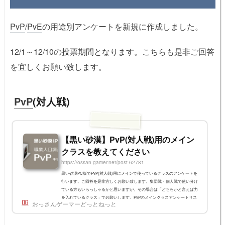
PvP
/
PvE
の用途別アンケートを新規に作成しました。
12/1～12/10の投票期間となります。こちらも是非ご回答
を宜しくお願い致します。
PvP
(対人戦)
【黒い砂漠】PvP(対人戦)用のメイン
クラスを教えてください
https://ossan-gamer.net/post-62781
黒い砂漠PC版でPvP(対人戦)用にメインで使っているクラスのアンケートを
行います。ご回答を是非宜しくお願い致します。集団戦・個人戦で使い分け
ている方もいらっしゃるかと思いますが、その場合は「どちらかと言えば力
を入れているクラス」でお願いします。PvPのメインクラスアンケートリス
おっさんゲーマーどっとねっと
トからどれか1つだけに投票できます。一度投票するとボタンは押せなくな
り、再投票できません。投票期間は12/1～12/10までです。結果はページ下部
の「Results」からいつでも見られます。