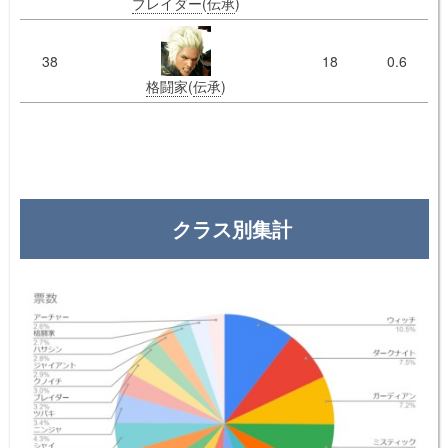
ブレイダー
(
伝承
)
38
18
0.6
格闘家
(
伝承
)
クラス別集計