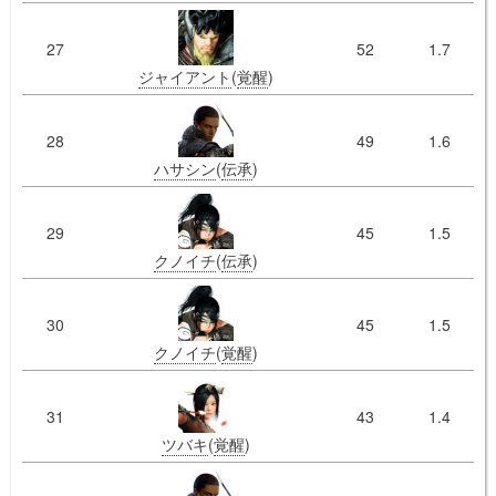
27
52
1.7
ジャイアント
(
覚醒
)
28
49
1.6
ハサシン
(
伝承
)
29
45
1.5
クノイチ
(
伝承
)
30
45
1.5
クノイチ
(
覚醒
)
31
43
1.4
ツバキ
(
覚醒
)