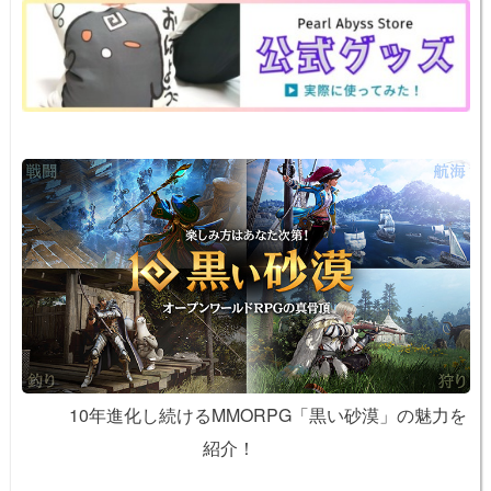
o
k
k
10年進化し続けるMMORPG「黒い砂漠」の魅力を
紹介！