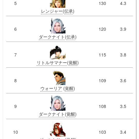
5
130
4.3
レンジャー
(
伝承
)
6
120
3.9
ダークナイト
(
伝承
)
7
115
3.8
リトルサマナー
(
覚醒
)
8
109
3.6
ウォーリア
(
覚醒
)
9
108
3.5
ダークナイト
(
覚醒
)
10
103
3.4