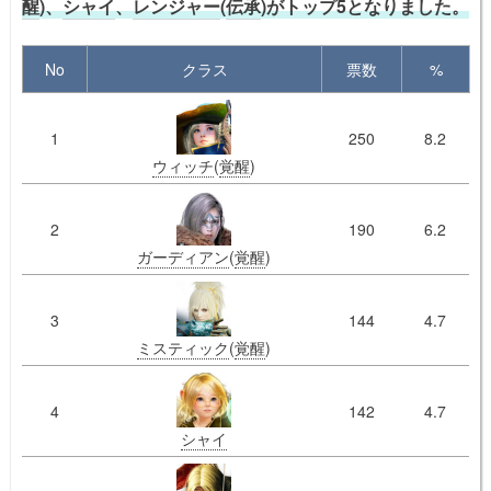
醒
)、
シャイ
、
レンジャー
(
伝承
)がトップ5となりました。
No
クラス
票数
%
1
250
8.2
ウィッチ
(
覚醒
)
2
190
6.2
ガーディアン
(
覚醒
)
3
144
4.7
ミスティック
(
覚醒
)
4
142
4.7
シャイ