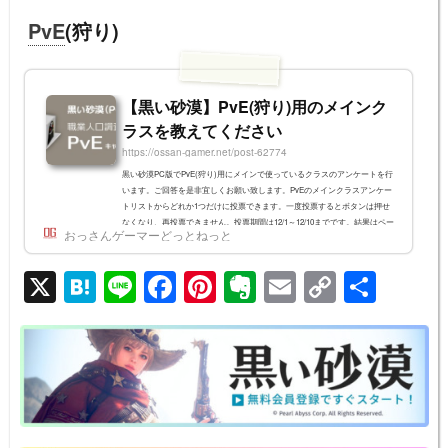
PvE
(狩り)
【黒い砂漠】PvE(狩り)用のメインク
ラスを教えてください
https://ossan-gamer.net/post-62774
黒い砂漠PC版でPvE(狩り)用にメインで使っているクラスのアンケートを行
います。ご回答を是非宜しくお願い致します。PvEのメインクラスアンケー
トリストからどれか1つだけに投票できます。一度投票するとボタンは押せ
なくなり、再投票できません。投票期間は12/1～12/10までです。結果はペー
おっさんゲーマーどっとねっと
ジ下部の「Results」からいつでも見られます。
X
H
Li
F
Pi
E
E
C
共
at
n
a
nt
v
m
o
有
e
e
c
er
er
ail
p
n
e
e
n
y
a
b
st
ot
Li
o
e
n