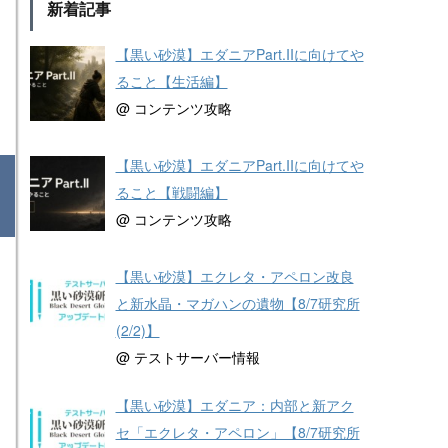
新着記事
【黒い砂漠】エダニアPart.IIに向けてや
ること【生活編】
@ コンテンツ攻略
【黒い砂漠】エダニアPart.IIに向けてや
ること【戦闘編】
@ コンテンツ攻略
【黒い砂漠】エクレタ・アペロン改良
と新水晶・マガハンの遺物【8/7研究所
(2/2)】
@ テストサーバー情報
【黒い砂漠】エダニア：内部と新アク
セ「エクレタ・アペロン」【8/7研究所