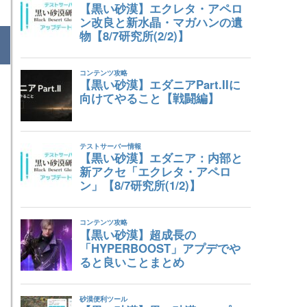
レージ容量】
物の大きさ
ームがいっぱい入る
VMe SSD(速い)
代。デカいと更に速い)
(大容量物置き)
SD:500GB (Gen3)