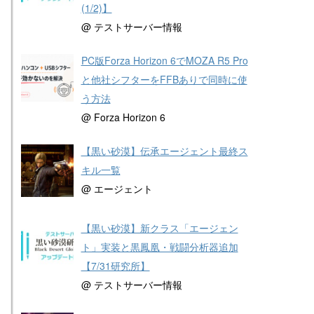
(1/2)】
@ テストサーバー情報
PC版Forza Horizon 6でMOZA R5 Pro
と他社シフターをFFBありで同時に使
う方法
@ Forza Horizon 6
【黒い砂漠】伝承エージェント最終ス
キル一覧
@ エージェント
【黒い砂漠】新クラス「エージェン
ト」実装と黒鳳凰・戦闘分析器追加
【7/31研究所】
@ テストサーバー情報