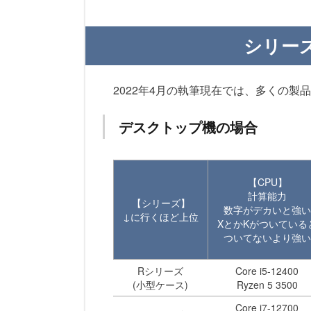
シリーズ
2022年4月の執筆現在では、多くの製
デスクトップ機の場合
【CPU】
計算能力
【シリーズ】
数字がデカいと強い
↓に行くほど上位
XとかKがついている
ついてないより強い
Rシリーズ
Core i5-12400
(小型ケース)
Ryzen 5 3500
Core i7-12700