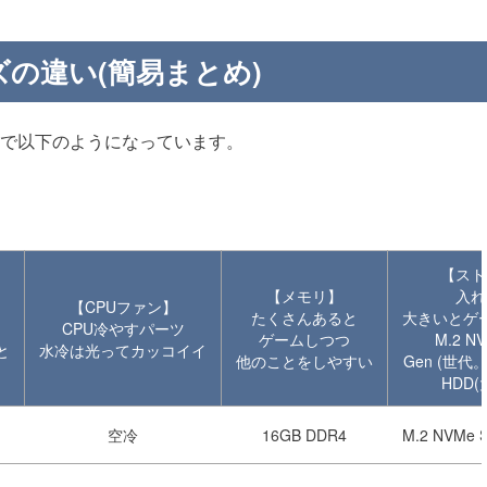
の違い(簡易まとめ)
品で以下のようになっています。
【スト
【メモリ】
入れ
【CPUファン】
たくさんあると
大きいとゲ
CPU冷やすパーツ
ゲームしつつ
M.2 N
と
水冷は光ってカッコイイ
他のことをしやすい
Gen (世
HDD
空冷
16GB DDR4
M.2 NVMe S