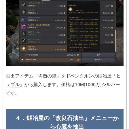
抽出アイテム「均衡の鏡」をドベンクルンの鍛冶屋「ヒ
ュ
ゴル
」から購入します。価格は10M(1000万)シルバー
です。
４．鍛冶屋の「改良石抽出」メニューか
ら心臓を抽出