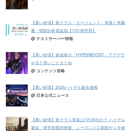
【黒い砂漠】新クラス「エージェント」実装と黒鳳
凰・戦闘分析器追加【7/31研究所】
@ テストサーバー情報
【黒い砂漠】超成長の「HYPERBOOST」アプデで
やると良いことまとめ
@ コンテンツ攻略
【黒い砂漠】2026ハイデル宴会速報
@ 日本公式ニュース
【黒い砂漠】新クラス実装は7月30日か？ ハイデル
宴会、研究所変則更新、シーズンパス刷新から今後