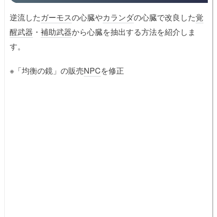
逆流した
ガーモス
の心臓や
カランダ
の心臓で改良した
覚
醒武器
・
補助武器
から心臓を抽出する方法を紹介しま
す。
※「均衡の鏡」の販売
NPC
を修正