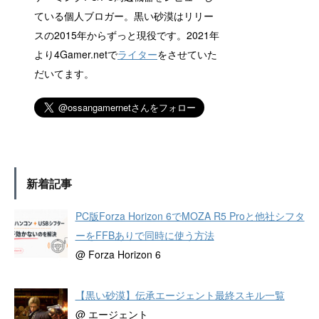
ている個人ブロガー。黒い砂漠はリリー
スの2015年からずっと現役です。2021年
より4Gamer.netで
ライター
をさせていた
だいてます。
新着記事
PC版Forza Horizon 6でMOZA R5 Proと他社シフタ
ーをFFBありで同時に使う方法
@ Forza Horizon 6
【黒い砂漠】伝承エージェント最終スキル一覧
@ エージェント