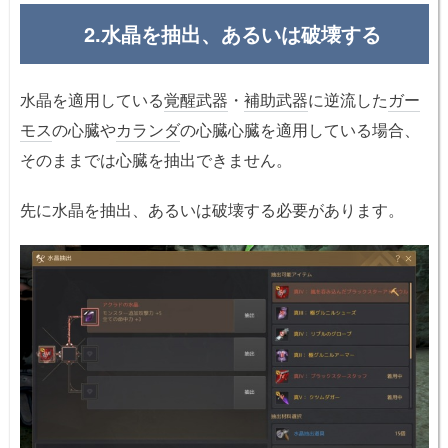
2.水晶を抽出、あるいは破壊する
水晶を適用している
覚醒武器
・
補助武器
に逆流した
ガー
モス
の心臓や
カランダ
の心臓心臓を適用している場合、
そのままでは心臓を抽出できません。
先に水晶を抽出、あるいは破壊する必要があります。