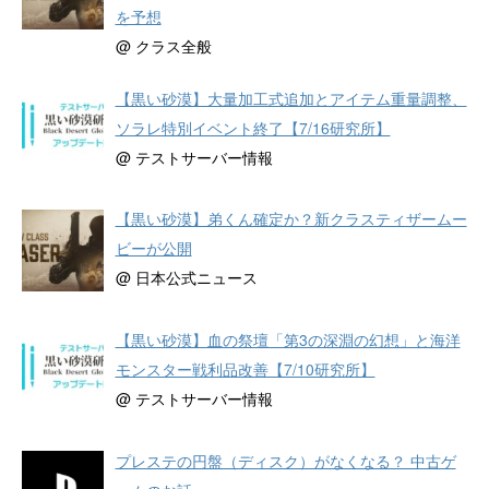
を予想
@ クラス全般
【黒い砂漠】大量加工式追加とアイテム重量調整、
ソラレ特別イベント終了【7/16研究所】
@ テストサーバー情報
【黒い砂漠】弟くん確定か？新クラスティザームー
ビーが公開
@ 日本公式ニュース
【黒い砂漠】血の祭壇「第3の深淵の幻想」と海洋
モンスター戦利品改善【7/10研究所】
@ テストサーバー情報
プレステの円盤（ディスク）がなくなる？ 中古ゲ