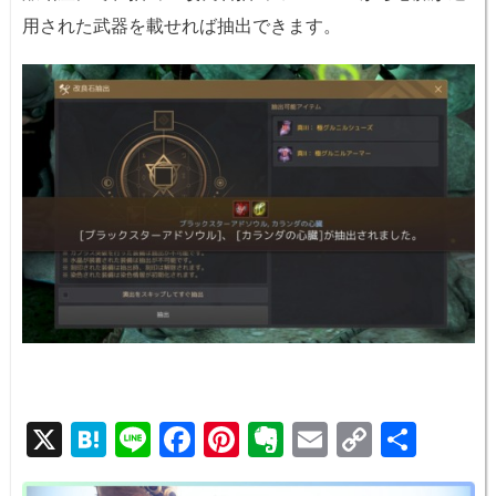
用された武器を載せれば抽出できます。
X
H
Li
F
Pi
E
E
C
共
at
n
a
nt
v
m
o
有