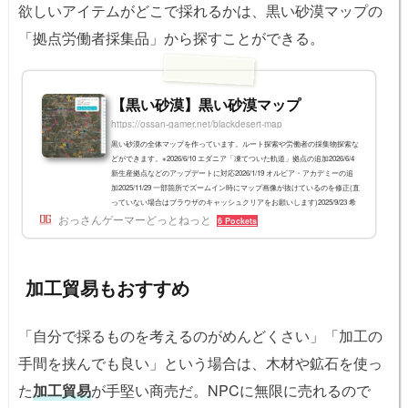
欲しいアイテムがどこで採れるかは、黒い砂漠マップの
「拠点労働者採集品」から探すことができる。
【黒い砂漠】黒い砂漠マップ
https://ossan-gamer.net/blackdesert-map
黒い砂漠の全体マップを作っています。ルート探索や労働者の採集物探索な
どができます。※2026/6/10 エダニア「凍てついた軌道」拠点の追加2026/6/4
新生産拠点などのアップデートに対応2026/1/19 オルビア・アカデミーの追
加2025/11/29 一部箇所でズームイン時にマップ画像が抜けているのを修正(直
っていない場合はブラウザのキャッシュクリアをお願いします)2025/9/23 希
おっさんゲーマーどっとねっと
望渡し場 - ハルマド島間を修正2025/8/25 大暗斑の拠点名を修正2025/8/21 エ
6 Pockets
ダニア地域を追加2025/5/29 朝の国の野生馬を追加(出典：スゥシィさん)202
5/5/21 各拠...
加工貿易もおすすめ
「自分で採るものを考えるのがめんどくさい」「加工の
手間を挟んでも良い」という場合は、木材や鉱石を使っ
た
加工貿易
が手堅い商売だ。NPCに無限に売れるので