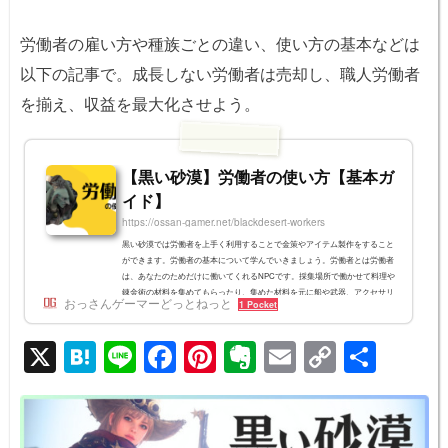
労働者の雇い方や種族ごとの違い、使い方の基本などは
以下の記事で。成長しない労働者は売却し、職人労働者
を揃え、収益を最大化させよう。
【黒い砂漠】労働者の使い方【基本ガ
イド】
https://ossan-gamer.net/blackdesert-workers
黒い砂漠では労働者を上手く利用することで金策やアイテム製作をすること
ができます。労働者の基本について学んでいきましょう。労働者とは労働者
は、あなたのためだけに働いてくれるNPCです。採集場所で働かせて料理や
錬金術の材料を集めてもらったり、集めた材料を元に船や武器、アクセサリ
おっさんゲーマーどっとねっと
1 Pocket
ー、家具など様々なものを生産することが出来ます。以下の生産はプレイヤ
ーの手では行えないので、重要なポジションのNPCです。労働者のみが行え
X
H
Li
F
Pi
E
E
C
共
る生産活動 武器、防具、アクセサリーの生産 道具の生産 家具の生産 船舶の
建造、船舶部品の製作 ...
at
n
a
nt
v
m
o
有
e
e
c
er
er
ail
p