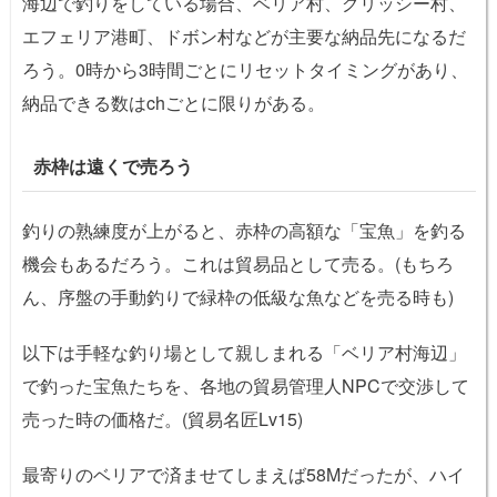
海辺で釣りをしている場合、ベリア村、グリッシー村、
エフェリア港町、ドボン村などが主要な納品先になるだ
ろう。0時から3時間ごとにリセットタイミングがあり、
納品できる数はchごとに限りがある。
赤枠は遠くで売ろう
釣りの熟練度が上がると、赤枠の高額な「宝魚」を釣る
機会もあるだろう。これは貿易品として売る。(もちろ
ん、序盤の手動釣りで緑枠の低級な魚などを売る時も)
以下は手軽な釣り場として親しまれる「ベリア村海辺」
で釣った宝魚たちを、各地の貿易管理人NPCで交渉して
売った時の価格だ。(貿易名匠Lv15)
最寄りのベリアで済ませてしまえば58Mだったが、ハイ