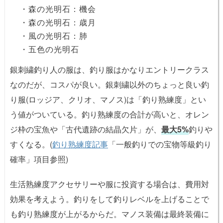
・森の光明石：機会
・森の光明石：歳月
・風の光明石：肺
・五色の光明石
銀刺繍釣り人の服は、釣り服はかなりエントリークラス
なのだが、コスパが良い。銀刺繍以外のちょっと良い釣
り服(ロッジア、クリオ、マノス)は「釣り熟練度」とい
う値がついている。釣り熟練度の合計が高いと、オレン
ジ枠の宝魚や「古代遺跡の結晶欠片」が、
最大5%
釣りや
すくなる。(
釣り熟練度記事
「一般釣りでの宝物等級釣り
確率」項目参照)
生活熟練度アクセサリーや服に投資する場合は、費用対
効果を考えよう。釣りをして釣りレベルを上げることで
も釣り熟練度が上がるからだ。マノス装備は最終装備に