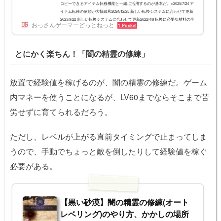
コピーできるアイテム転移機能と一緒に活用するのが基本だ。※2025/7/24 ア
イテム転移の依頼が大幅緩和2024/12/25 新しい転換システムに合わせて更新
2023/9/22 新しい転換システムに合わせて更新2022/4/8 転換に必要な材料の半
おっさんゲーマーどっとねっと
1 Pocket
減について追記2021/3/24 PvPなどの注意点を修正2021/3/23 全体的に書き直
し12/9 アップデートの変更を適用2020/9/18 9/17アプデの変更を適用キャラ
クター転換システムの概要 家門内の2つの一般キャラクターでペアを組み(転
とにかく楽ちん！「闇の精霊の修練」
換設定)、キャ...
放置で経験値を稼げるのが、闇の精霊の修練だ。ゲーム
内マネーを使うことになるが、LV60までならそこまで苦
労せずに育てられるだろう。
ただし、レベルが上がる直前タイミングで止まってしま
うので、手動でちょっと敵を倒したりして経験値を稼ぐ
必要がある。
【黒い砂漠】闇の精霊の修練(オート
レベリング)のやり方、かかしの場所