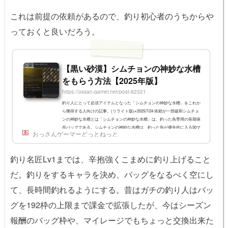
これは前提の依頼があるので、釣り初心者のうちからや
っておくと良いだろう。
【黒い砂漠】シムチョンの神妙な水槽
をもらう方法【2025年版】
https://ossan-gamer.net/post-92321
釣り人にとって必須アイテムとなった「シムチョンの神妙な水槽」をこれか
ら獲得する人向けの記事。(リライト版)※2025/7/24 依頼が一部緩和シムチョ
ンの神妙な水槽とは「シムチョンの神妙な水槽」は、釣った魚専用の長期保
存バッグである。シムチョンの神妙な水槽は、釣った魚が優先的に入る50マ
おっさんゲーマーどっとねっと
スのバッグとなっているため、より長時間放置釣りが可能だ。また、水槽に
入っている魚は、魚の価格保証期間が5倍になる。つまり、魚の劣化速度が
1/5になるので、納品したり貿易品として売却する際の価値を保ちやすい。
釣り名匠Lv1までは、辛抱強くこまめに釣り上げること
長時間放置で釣りをする...
だ。釣りをするキャラを決め、バッグをなるべく空にし
て、長時間釣れるようにする。昔はガチの釣り人はバッ
グを192枠の上限まで課金で拡張したが、今はシーズン
報酬のバッグ枠や、マイレージでもちょっと交換出来た