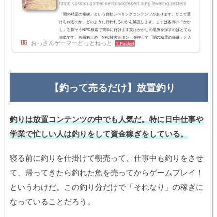
https://ossan-gamer.net/blackdesert-auto-leveling-system
「闇の精霊の修練」という自動レベリングコンテンツがあります。どこで受
けられるのか、どのように行われるのかを解説します。まずは各街の「かか
し」を探そうNPC検索で簡単に行けます実はかかしの場所を探すのはとても
簡単です。画面右上の「NPC検索ボタン」を押して「闇の精霊の修練」と入
おっさんゲーマーどっとねっと
1 Pocket
力して検索ボタンを押すと、各地の闇の精霊の修練NPCが表示されます。後
はそこを押して行くだけです。ベリア：32体スキル教官「タクロス」の奥
(東)に24体、タクロス正面に8体あります。ハイデル：40体スキル教官「ク
ルムホルン・ウィルムスペイ...
【釣って売るだけ】放置釣り
釣りは放置コンテンツの中でも人気だ。特に日中仕事や
学業で忙しい人は釣りをして資金稼ぎをしている。
寝る前に釣りを仕掛けて朝売って、仕事中も釣りをさせ
て、帰ってきたら釣れた魚を売ってからゲームプレイ！
というわけだ。この釣り分だけで「それなり」の稼ぎに
なっていることだろう。