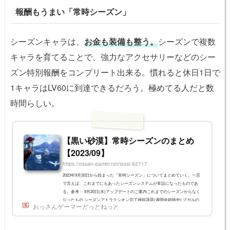
報酬もうまい「常時シーズン」
シーズンキャラは、
お金も装備も整う。
シーズンで複数
キャラを育てることで、強力なアクセサリーなどのシー
ズン特別報酬をコンプリート出来る。慣れると休日1日で
1キャラはLV60に到達できるだろう。極めてる人だと数
時間らしい。
【黒い砂漠】常時シーズンのまとめ
【2023/09】
https://ossan-gamer.net/post-92717
2023年9月20日から始まった「常時シーズン」についてまとめていく。一言
で言えば、これまでにもあったシーズンシステムが常設になったものであ
る。参考： 9月20日(水)アップデートのご案内これまでのシーズンからなく
なったもの シーズンアトラクシオン完了挑戦課題(週間依頼除外) プガルの
おっさんゲーマーどっとねっと
秒時計獲得依頼卒業前に利用できた「プガルの秒時計」が完全になくなっ
た。つまり、シーズンを1回プレイして2キャラを育成することはできなくな
った。その代わり、一般キャラクターの「キャラクター転換」で経験値が2