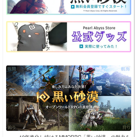
n
e
e
n
y
a
b
st
ot
Li
o
e
n
o
k
k
10年進化し続けるMMORPG「黒い砂漠」の魅力を