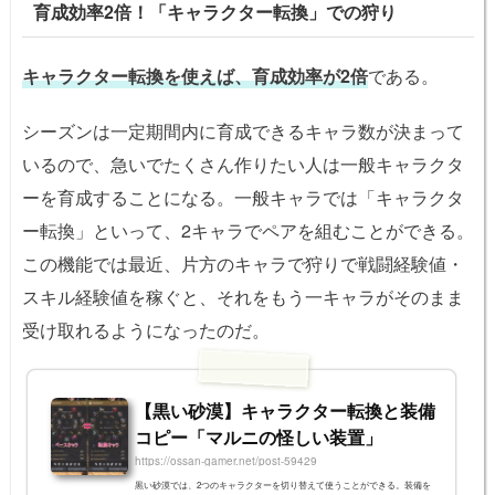
育成効率2倍！「キャラクター転換」での狩り
キャラに同時に入るようにな...
キャラクター転換を使えば、育成効率が2倍
である。
シーズンは一定期間内に育成できるキャラ数が決まって
いるので、急いでたくさん作りたい人は一般キャラクタ
ーを育成することになる。一般キャラでは「キャラクタ
ー転換」といって、2キャラでペアを組むことができる。
この機能では最近、片方のキャラで狩りで戦闘経験値・
スキル経験値を稼ぐと、それをもう一キャラがそのまま
受け取れるようになったのだ。
【黒い砂漠】キャラクター転換と装備
コピー「マルニの怪しい装置」
https://ossan-gamer.net/post-59429
黒い砂漠では、2つのキャラクターを切り替えて使うことができる。装備を