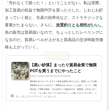
「売れなくて困った！」ということがない。私は実際、
加工貿易の収益で無限POTを買ったりした。じわじわ貯
まっていく箱と、生産の効率化など、ストラテジックな
要素がたまらない。さらに、
放置釣りとも相性がいい。
魚の販売は貿易扱いなので、ちょっとしたレベリングに
なるのだ。貿易レベルが上がると貿易品の交渉時販売価
格も上がっていく。
【黒い砂漠】まったり貿易金策で無限
POTを買うまでにやったこと
https://ossan-gamer.net/post-92269
最近私が主にやっているサイド金策は貿易と釣りになる。貿易については馬
車貿易もやりたいのだけど、時間合わせられないことも多い。そこで、労働
者を使って材料を集め、それを加工して箱詰めする「箱貿易」を中心にやっ
ている。どんな感じで行っているのかをちょっと書いてみようかと思う。そ
おっさんゲーマーどっとねっと
もそも「貿易」ってなんだ？黒い砂漠には「貿易品」というアイテムがあ
る。貿易品には原産地が設定されていて、原産地から販売したい場所まで拠
点接続を行い、「貿易管理人」NPCに売るのがセオリーだ。身近な貿易品は
「釣った魚」で、例えばベ...