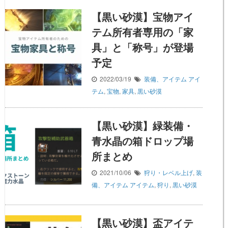
【黒い砂漠】宝物アイ
テム所有者専用の「家
具」と「称号」が登場
予定
2022/03/19
装備、アイテム
アイ
テム
,
宝物
,
家具
,
黒い砂漠
【黒い砂漠】緑装備・
青水晶の箱ドロップ場
所まとめ
2021/10/06
狩り・レベル上げ
,
装
備、アイテム
アイテム
,
狩り
,
黒い砂漠
【黒い砂漠】盃アイテ