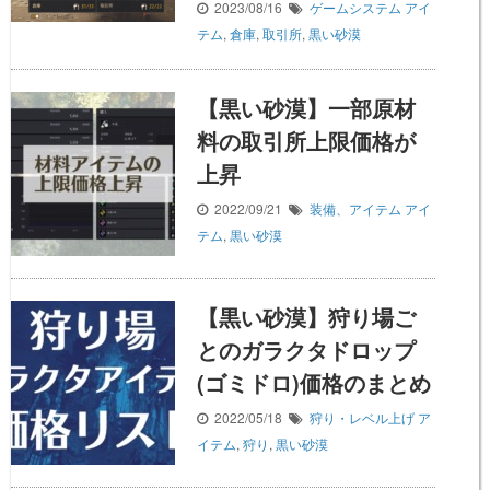
2023/08/16
ゲームシステム
アイ
テム
,
倉庫
,
取引所
,
黒い砂漠
【黒い砂漠】一部原材
料の取引所上限価格が
上昇
2022/09/21
装備、アイテム
アイ
テム
,
黒い砂漠
【黒い砂漠】狩り場ご
とのガラクタドロップ
(ゴミドロ)価格のまとめ
2022/05/18
狩り・レベル上げ
ア
イテム
,
狩り
,
黒い砂漠