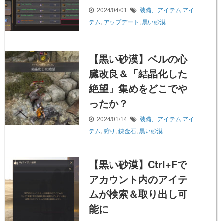
2024/04/01
装備、アイテム
アイ
テム
,
アップデート
,
黒い砂漠
【黒い砂漠】ベルの心
臓改良＆「結晶化した
絶望」集めをどこでや
ったか？
2024/01/14
装備、アイテム
アイ
テム
,
狩り
,
錬金石
,
黒い砂漠
【黒い砂漠】Ctrl+Fで
アカウント内のアイテ
ムが検索＆取り出し可
能に