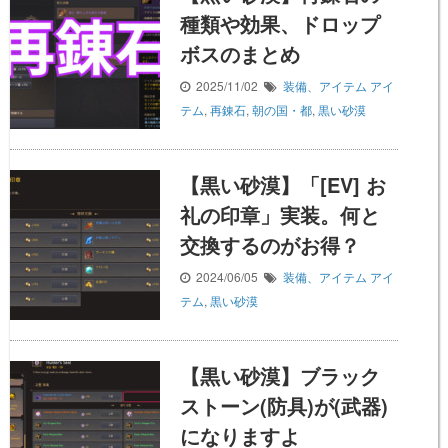
種類や効果、ドロップ
ボスのまとめ
2025/11/02
装備、アイテム
アイ
テム
,
再錬石
,
朝の国・都
,
黒い砂漠
【黒い砂漠】「[EV] お
礼の印章」実装。何と
交換するのがお得？
2024/06/05
装備、アイテム
アイ
テム
,
黒い砂漠
【黒い砂漠】ブラック
ストーン(防具)が(武器)
になりますよ