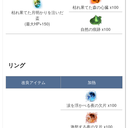
枯れ果てた森の心臓 x100
枯れ果てた月明かりを注いだ
盃
(最大HP+150)
自然の痕跡 x100
リング
改良アイテム
加熱
涙を浮かべる夜の欠片 x100
激怒する夜の欠片 x100