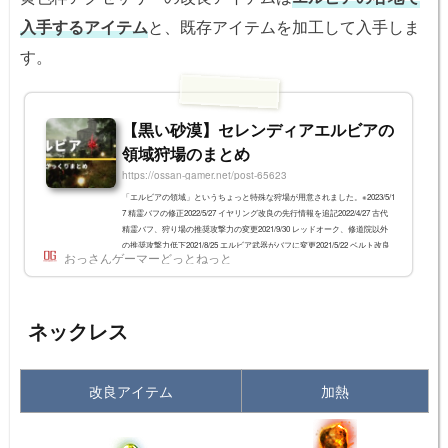
入手するアイテム
と、既存アイテムを加工して入手しま
す。
【黒い砂漠】セレンディアエルビアの
領域狩場のまとめ
https://ossan-gamer.net/post-65623
「エルビアの領域」というちょっと特殊な狩場が用意されました。※2023/5/1
7 精霊バフの修正2022/5/27 イヤリング改良の先行情報を追記2022/4/27 古代
精霊バフ、狩り場の推奨攻撃力の変更2021/9/30 レッドオーク、修道院以外
の推奨攻撃力低下2021/8/25 エルビア武器がバフに変更2021/5/22 ベルト改良
おっさんゲーマーどっとねっと
の情報追加2021/3/3 日本実装につき更新ドロップ早見表狩場BS防具改良月首
(命中)川首(防御)首改良(HP)指改良(クリダメ)指改良(HP)ビラーギナーガ修
道院インプフォガン廃城跡オーク 狩場ベルト改良(ダメ減+6%)ベルト改良
(攻撃力+3)耳...
ネックレス
改良アイテム
加熱