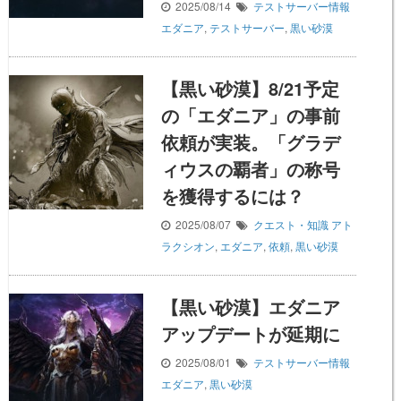
2025/08/14
テストサーバー情報
エダニア
,
テストサーバー
,
黒い砂漠
【黒い砂漠】8/21予定
の「エダニア」の事前
依頼が実装。「グラデ
ィウスの覇者」の称号
を獲得するには？
2025/08/07
クエスト・知識
アト
ラクシオン
,
エダニア
,
依頼
,
黒い砂漠
【黒い砂漠】エダニア
アップデートが延期に
2025/08/01
テストサーバー情報
エダニア
,
黒い砂漠