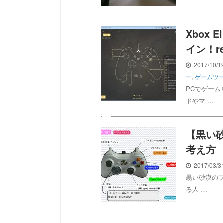
Xbox
イン！r
2017/10/
ー
,
ゲームツ
PCでゲー
ドやマ …
【黒い
考え方
2017/03/
黒い砂漠の
る人 …