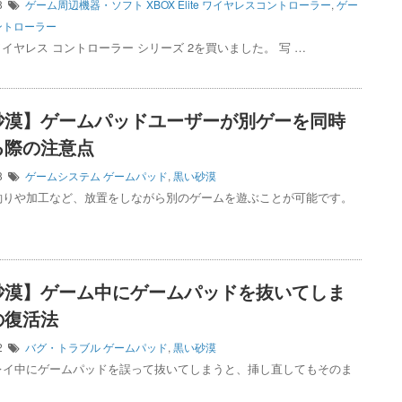
08
ゲーム周辺機器・ソフト
XBOX Elite ワイヤレスコントローラー
,
ゲー
ントローラー
ite ワイヤレス コントローラー シリーズ 2を買いました。 写 …
砂漠】ゲームパッドユーザーが別ゲーを同時
る際の注意点
28
ゲームシステム
ゲームパッド
,
黒い砂漠
釣りや加工など、放置をしながら別のゲームを遊ぶことが可能です。
砂漠】ゲーム中にゲームパッドを抜いてしま
の復活法
12
バグ・トラブル
ゲームパッド
,
黒い砂漠
レイ中にゲームパッドを誤って抜いてしまうと、挿し直してもそのま