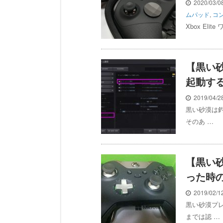
2020/03/
ムパッド
,
コ
Xbox El
【黒い
起動す
2019/04/
黒い砂漠は
そのあ …
【黒い
った時
2019/02/
黒い砂漠プ
までは認 …