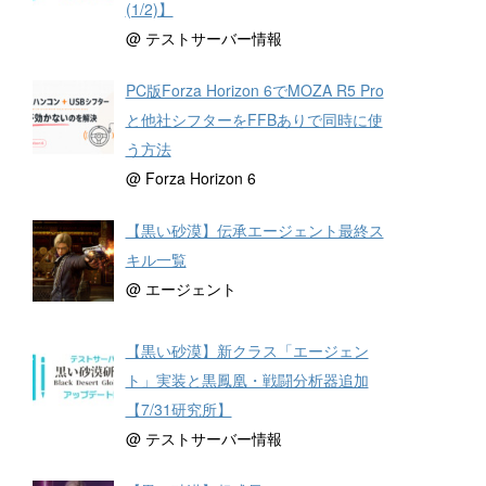
(1/2)】
@ テストサーバー情報
PC版Forza Horizon 6でMOZA R5 Pro
と他社シフターをFFBありで同時に使
う方法
@ Forza Horizon 6
【黒い砂漠】伝承エージェント最終ス
キル一覧
@ エージェント
【黒い砂漠】新クラス「エージェン
ト」実装と黒鳳凰・戦闘分析器追加
【7/31研究所】
@ テストサーバー情報