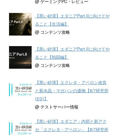
@ ゲーミングPC・レビュー
【黒い砂漠】エダニアPart.IIに向けてや
ること【生活編】
@ コンテンツ攻略
【黒い砂漠】エダニアPart.IIに向けてや
ること【戦闘編】
@ コンテンツ攻略
【黒い砂漠】エクレタ・アペロン改良
と新水晶・マガハンの遺物【8/7研究所
(2/2)】
@ テストサーバー情報
【黒い砂漠】エダニア：内部と新アク
セ「エクレタ・アペロン」【8/7研究所