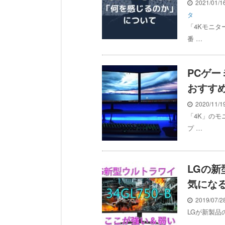
2021/01/
タ
「4Kモニタ
番 …
PCゲー
おすす
2020/11/
「4K」のモ
プ …
LGの新
気にな
2019/07/
LGが新製品