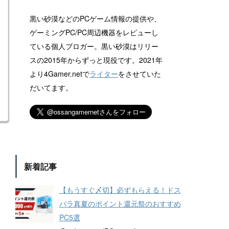
黒い砂漠などのPCゲーム情報の提供や、
ゲーミングPC/PC周辺機器をレビューし
ている個人ブロガー。黒い砂漠はリリー
スの2015年からずっと現役です。2021年
より4Gamer.netで
ライター
をさせていた
だいてます。
新着記事
【もうすぐ〆切】必ずもらえる！ドス
パラ真夏のポイント還元祭のおすすめ
PC5選