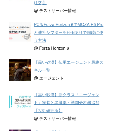
(1/2)】
@ テストサーバー情報
PC版Forza Horizon 6でMOZA R5 Pro
と他社シフターをFFBありで同時に使
う方法
@ Forza Horizon 6
【黒い砂漠】伝承エージェント最終ス
キル一覧
@ エージェント
【黒い砂漠】新クラス「エージェン
ト」実装と黒鳳凰・戦闘分析器追加
【7/31研究所】
@ テストサーバー情報