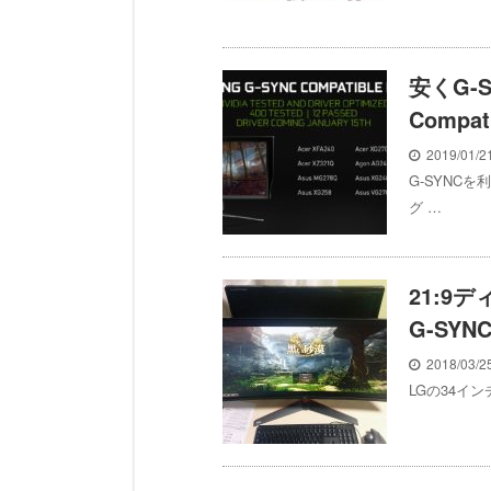
安くG-
Compa
2019/01/
G-SYNC
グ …
21:9
G-SY
2018/03/
LGの34イン