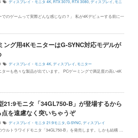
16
ディスプレイ・モニタ
4K
,
RTX 3070
,
RTX 3080
,
ディスプレイ
,
モニ
ーでのゲームって実際どんな感じなの？」 私が4Kデビューする前に一
ミング用4KモニターはG-SYNC対応モデルが
め
19
ディスプレイ・モニタ
4K
,
ディスプレイ
,
モニター
ニターも色々な製品が出ています。 PCゲーミングで満足度の高い4K
型21:9モニタ「34GL750-B」が登場するから
る点を遠慮なく突いちゃうぞ
28
ディスプレイ・モニタ
21:9モニタ
,
G-SYNC
,
ディスプレイ
のウルトラワイドモニタ「34GL750-B」を発売します。しかも結構 …