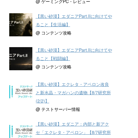
@ ゲーミングPC・レビュー
【黒い砂漠】エダニアPart.IIに向けてや
ること【生活編】
@ コンテンツ攻略
【黒い砂漠】エダニアPart.IIに向けてや
ること【戦闘編】
@ コンテンツ攻略
【黒い砂漠】エクレタ・アペロン改良
と新水晶・マガハンの遺物【8/7研究所
(2/2)】
@ テストサーバー情報
【黒い砂漠】エダニア：内部と新アク
セ「エクレタ・アペロン」【8/7研究所