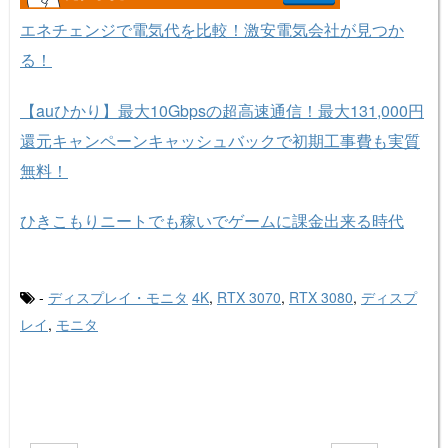
エネチェンジで電気代を比較！激安電気会社が見つか
る！
【auひかり】最大10Gbpsの超高速通信！最大131,000円
還元キャンペーンキャッシュバックで初期工事費も実質
無料！
ひきこもりニートでも稼いでゲームに課金出来る時代
-
ディスプレイ・モニタ
4K
,
RTX 3070
,
RTX 3080
,
ディスプ
レイ
,
モニタ