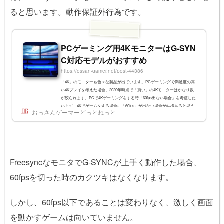
ると思います。動作保証外行為です。
PCゲーミング用4KモニターはG-SYN
C対応モデルがおすすめ
https://ossan-gamer.net/post-44386
「4K」のモニターも色々な製品が出ています。PCゲーミングで満足度の高
い4Kプレイを考えた場合、2020年時点で「買い」の4Kモニターはかなり数
が絞られます。PCで4Kゲーミングをする時「60fps出ない場合」を考慮した
いまず、4Kでゲームをする場合に「60fps」が出ない場合が結構あると思う
おっさんゲーマーどっとねっと
んです。4Kは負荷が高いですし、最新のゲームではレイトレーシングなどの
重い処理も加わっているからです。60fpsを下回るとどうなる？では、60fps
を下回ると実際にどういう事が起きるのかを見てみましょう。4Kモニタで50
fpsを表示した時にどのように...
FreesyncなモニタでG-SYNCが上手く動作した場合、
60fpsを切った時のカクツキはなくなります。
しかし、60fps以下であることは変わりなく、激しく画面
を動かすゲームは向いていません。