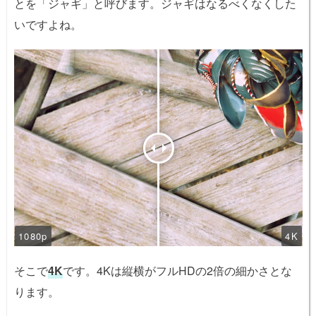
とを「ジャギ」と呼びます。ジャギはなるべくなくした
いですよね。
1080p
4K
そこで
4K
です。4Kは縦横がフルHDの2倍の細かさとな
ります。