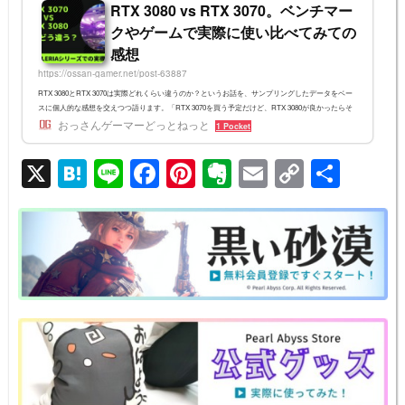
RTX 3080 vs RTX 3070。ベンチマー
クやゲームで実際に使い比べてみての
感想
https://ossan-gamer.net/post-63887
RTX 3080とRTX 3070は実際どれくらい違うのか？というお話を、サンプリングしたデータをベー
スに個人的な感想を交えつつ語ります。「RTX 3070を買う予定だけど、RTX 3080が良かったらそ
っちにしようかな」といった方にちょっと見て行って欲しい。※2021/12/9 後継機種の紹介を追加R
おっさんゲーマーどっとねっと
1 Pocket
TX 3080 vs RTX 3070で利用したマシン今回はドスパラのラインナップの中でも中級クラスとなる
「Xシリーズ」の2台を用いて比較します。CPUはどちらも8コア16スレッドのi7-10700となってお
X
H
Li
F
Pi
E
E
C
共
り、グラボがRTX 3070かRTX 3080か、という違いになっています。テス...
at
n
a
nt
v
m
o
有
e
e
c
er
er
ail
p
n
e
e
n
y
a
b
st
ot
Li
o
e
n
o
k
k