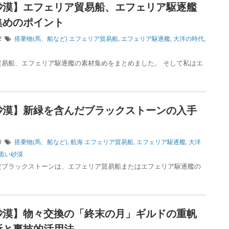
砂漠】エフェリア貿易船、エフェリア駆逐艦
集めのポイント
02
搭乗物(馬、船など)
エフェリア貿易船
,
エフェリア駆逐艦
,
大洋の時代
,
貿易船、エフェリア駆逐艦の素材集めをまとめました。 そして私はエ
砂漠】新緑を含んだブラックストーンの入手
30
搭乗物(馬、船など)
,
航海
エフェリア貿易船
,
エフェリア駆逐艦
,
大洋
黒い砂漠
だブラックストーンは、エフェリア貿易船またはエフェリア駆逐艦の
砂漠】物々交換の「終末の月」ギルドの重帆
所と裏技的活用法