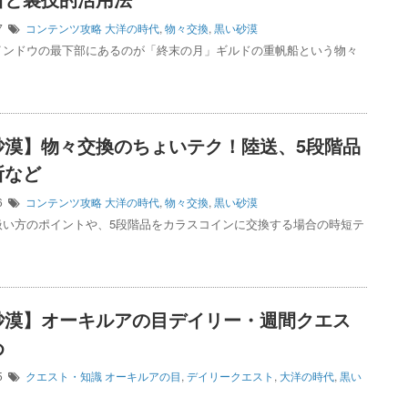
27
コンテンツ攻略
大洋の時代
,
物々交換
,
黒い砂漠
インドウの最下部にあるのが「終末の月」ギルドの重帆船という物々
砂漠】物々交換のちょいテク！陸送、5段階品
所など
26
コンテンツ攻略
大洋の時代
,
物々交換
,
黒い砂漠
扱い方のポイントや、5段階品をカラスコインに交換する場合の時短テ
砂漠】オーキルアの目デイリー・週間クエス
め
25
クエスト・知識
オーキルアの目
,
デイリークエスト
,
大洋の時代
,
黒い