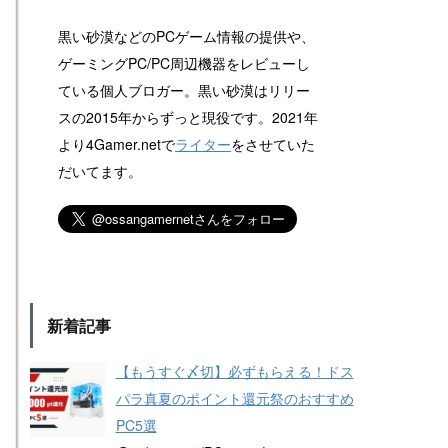
黒い砂漠などのPCゲーム情報の提供や、
ゲーミングPC/PC周辺機器をレビューし
ている個人ブロガー。黒い砂漠はリリー
スの2015年からずっと現役です。2021年
より4Gamer.netで
ライター
をさせていた
だいてます。
新着記事
【もうすぐ〆切】必ずもらえる！ドス
パラ真夏のポイント還元祭のおすすめ
PC5選