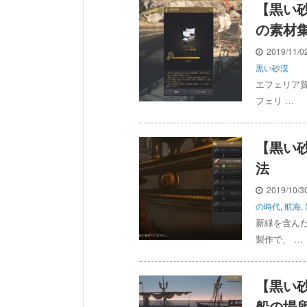
【黒い
の素材
2019/11/
黒い砂漠
エフェリア
フェリ …
【黒い
法
2019/10/
の時代
,
航海
,
新緑を含ん
製作で、 …
【黒い
船の場