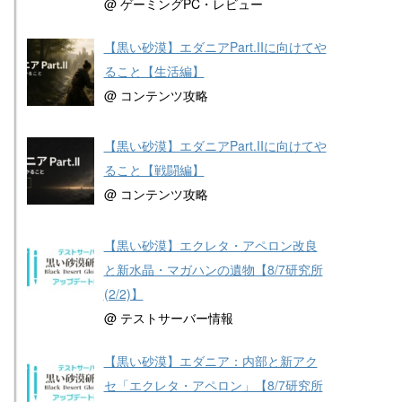
@ ゲーミングPC・レビュー
【黒い砂漠】エダニアPart.IIに向けてや
ること【生活編】
@ コンテンツ攻略
【黒い砂漠】エダニアPart.IIに向けてや
ること【戦闘編】
@ コンテンツ攻略
【黒い砂漠】エクレタ・アペロン改良
と新水晶・マガハンの遺物【8/7研究所
(2/2)】
@ テストサーバー情報
【黒い砂漠】エダニア：内部と新アク
セ「エクレタ・アペロン」【8/7研究所