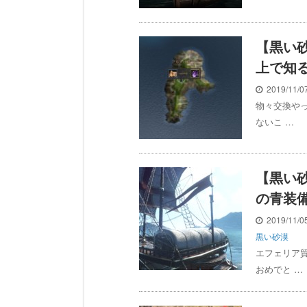
【黒い
上で知
2019/11/
物々交換や
ないこ …
【黒い
の青装
2019/11/
黒い砂漠
エフェリア
おめでと …