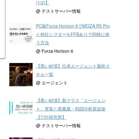
(1/2)】
@ テストサーバー情報
PC版Forza Horizon 6でMOZA R5 Pro
と他社シフターをFFBありで同時に使
う方法
@ Forza Horizon 6
【黒い砂漠】伝承エージェント最終ス
キル一覧
@ エージェント
【黒い砂漠】新クラス「エージェン
ト」実装と黒鳳凰・戦闘分析器追加
【7/31研究所】
@ テストサーバー情報