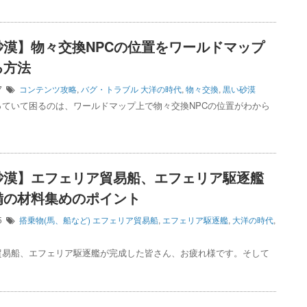
砂漠】物々交換NPCの位置をワールドマップ
る方法
07
コンテンツ攻略
,
バグ・トラブル
大洋の時代
,
物々交換
,
黒い砂漠
っていて困るのは、ワールドマップ上で物々交換NPCの位置がわから
砂漠】エフェリア貿易船、エフェリア駆逐艦
備の材料集めのポイント
05
搭乗物(馬、船など)
エフェリア貿易船
,
エフェリア駆逐艦
,
大洋の時代
,
貿易船、エフェリア駆逐艦が完成した皆さん、お疲れ様です。そして