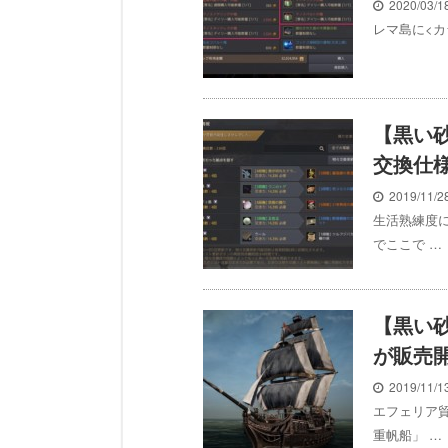
2020/03/
レマ島に<カ
【黒い
交換仕
2019/11/
生活熟練度
でここで …
【黒い
が販売
2019/11/
エフェリア
重帆船」 …