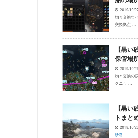
2019/10/
物々交換ウ
交換拠点 …
【黒い
保管場
2019/10/
物々交換の
クニッ …
【黒い
トまと
2019/10/
砂漠