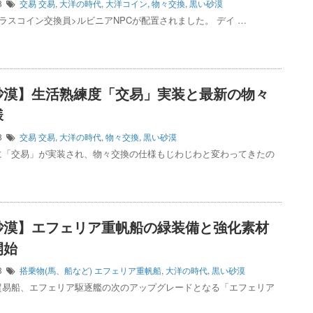
18
交易
交易
,
大洋の時代
,
大洋コイン
,
物々交換
,
黒い砂漠
ラスコイン交換員>ルビニアNPCが配置されました。 デイ …
砂漠】生活熟練度「交易」実装と最新の物々
様
28
交易
交易
,
大洋の時代
,
物々交換
,
黒い砂漠
に「交易」が実装され、物々交換の仕様もじわじわと変わってきたの
砂漠】エフェリア重帆船の緑装備と強化素材
開始
13
搭乗物(馬、船など)
エフェリア重帆船
,
大洋の時代
,
黒い砂漠
貿易船、エフェリア駆逐艦の次のアップグレードとなる「エフェリア