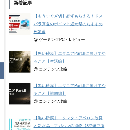
新着記事
【もうすぐ〆切】必ずもらえる！ドス
パラ真夏のポイント還元祭のおすすめ
PC5選
@ ゲーミングPC・レビュー
【黒い砂漠】エダニアPart.IIに向けてや
ること【生活編】
@ コンテンツ攻略
【黒い砂漠】エダニアPart.IIに向けてや
ること【戦闘編】
@ コンテンツ攻略
【黒い砂漠】エクレタ・アペロン改良
と新水晶・マガハンの遺物【8/7研究所