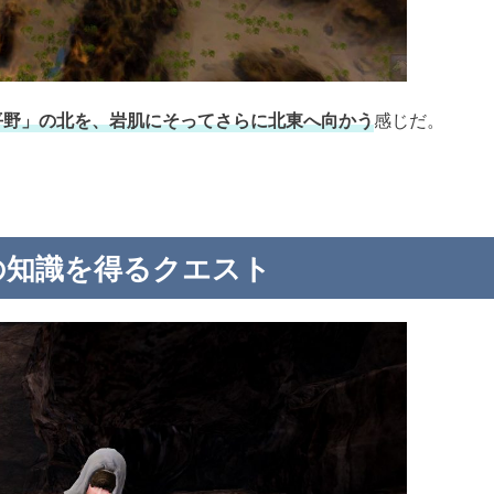
平野」の北を、岩肌にそってさらに北東へ向かう
感じだ。
の知識を得るクエスト