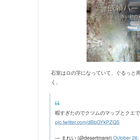
石室はロの字になっていて、ぐるっと
く。
暇すぎたのでクツムのマップとクエで
pic.twitter.com/dBbGYkPZQS
— まれい (@desertmarei)
October 26,