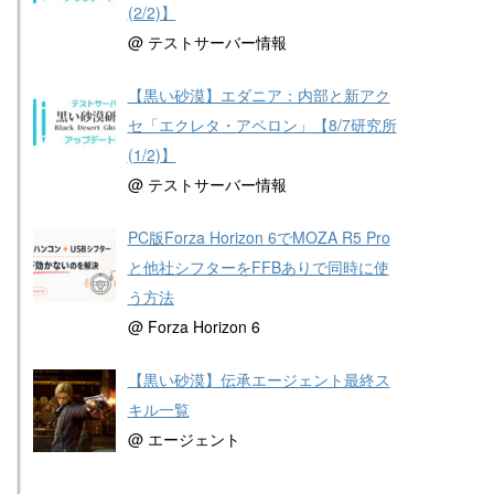
(2/2)】
@ テストサーバー情報
【黒い砂漠】エダニア：内部と新アク
セ「エクレタ・アペロン」【8/7研究所
(1/2)】
@ テストサーバー情報
PC版Forza Horizon 6でMOZA R5 Pro
と他社シフターをFFBありで同時に使
う方法
@ Forza Horizon 6
【黒い砂漠】伝承エージェント最終ス
キル一覧
@ エージェント