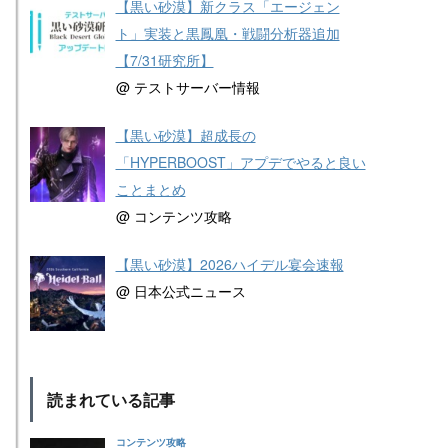
【黒い砂漠】新クラス「エージェン
ト」実装と黒鳳凰・戦闘分析器追加
【7/31研究所】
@ テストサーバー情報
【黒い砂漠】超成長の
「HYPERBOOST」アプデでやると良い
ことまとめ
@ コンテンツ攻略
【黒い砂漠】2026ハイデル宴会速報
@ 日本公式ニュース
読まれている記事