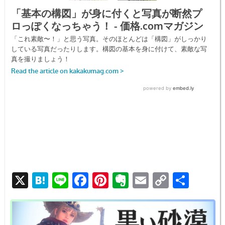
X
H
Li
F
Pi
E
E
C
共
at
n
a
nt
v
m
o
有
e
e
c
er
er
ail
p