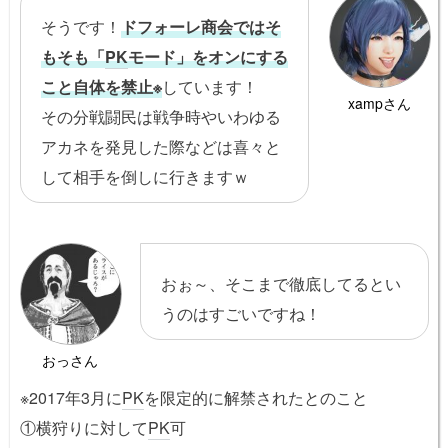
そうです！
ドフォーレ商会ではそ
もそも「
PK
モード」をオンにする
こと自体を禁止※
しています！
xampさん
その分戦闘民は戦争時やいわゆる
アカネを発見した際などは喜々と
して相手を倒しに行きますｗ
おぉ～、そこまで徹底してるとい
うのはすごいですね！
おっさん
※2017年3月に
PK
を限定的に解禁されたとのこと
①横狩りに対して
PK
可