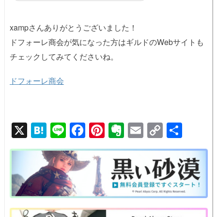
xampさんありがとうございました！
ドフォーレ商会が気になった方はギルドのWebサイトも
チェックしてみてくださいね。
ドフォーレ商会
X
H
Li
F
Pi
E
E
C
共
at
n
a
nt
v
m
o
有
e
e
c
er
er
ail
p
n
e
e
n
y
a
b
st
ot
Li
o
e
n