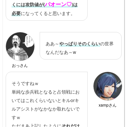
パオーン♡
くには攻防値が(
)は
必要
になってくると思います。
ああ～
やっぱりそのくらい
の世界
なんだなあ～w
おっさん
そうですねｗ
単純な歩兵戦となると占領戦にお
いてはこれくらいないとキルorキ
xampさん
ルアシストがなかなか取れないで
すｗ
ただまあ上記したように
それだけ