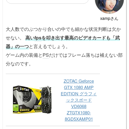
xampさん
大人数でのぶつかり合いの中でも細かな状況判断は欠か
せない。
高い
fps
を叩き出す最高のビデオカードも「武
器」の一つ
と言えるでしょう。
ゲーム内の装備と
PS
だけではフレーム落ちは補えない部
分なのです。
ZOTAC Geforce
GTX 1080 AMP
EDITION グラフィ
ックスボード
VD6068
ZTGTX1080-
8GD5XAMP01