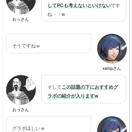
してPCも考えないといけない
です
ね・・w
おっさん
そうですねｗ
xampさん
そして
この話題の下におすすめ
グ
ラボ
の紹介が入りますw
おっさん
グラボ
ほしいｗ