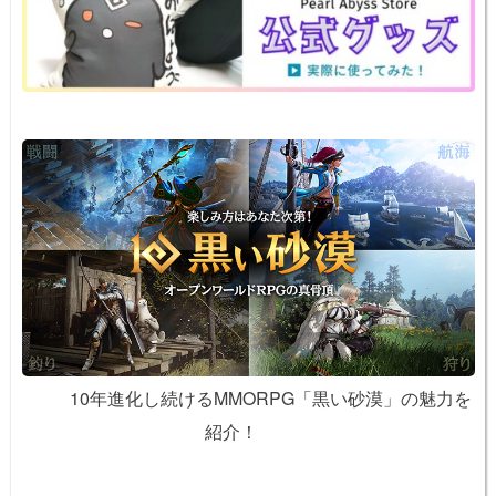
o
k
k
10年進化し続けるMMORPG「黒い砂漠」の魅力を
紹介！