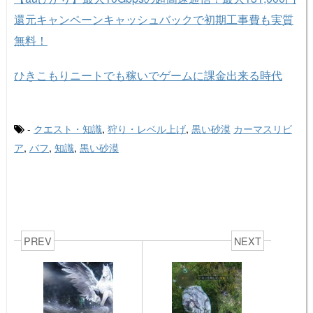
還元キャンペーンキャッシュバックで初期工事費も実質
無料！
ひきこもりニートでも稼いでゲームに課金出来る時代
-
クエスト・知識
,
狩り・レベル上げ
,
黒い砂漠
カーマスリビ
ア
,
バフ
,
知識
,
黒い砂漠
PREV
NEXT