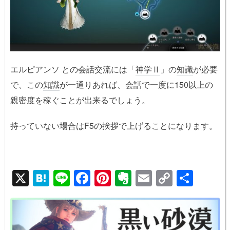
エルピアンソ との会話交流には「
神学Ⅱ
」の
知識
が必要
で、この
知識
が一通りあれば、会話で一度に150以上の
親密度を稼ぐことが出来るでしょう。
持っていない場合は
F5
の挨拶で上げることになります。
X
H
Li
F
Pi
E
E
C
共
at
n
a
nt
v
m
o
有
e
e
c
er
er
ail
p
n
e
e
n
y