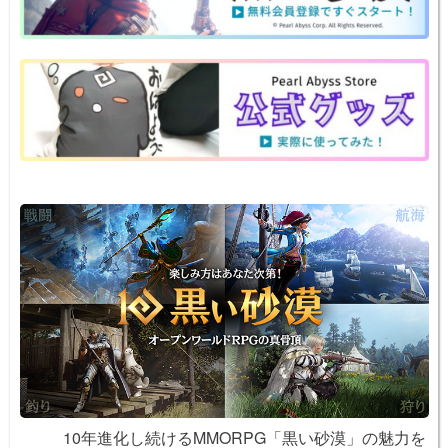
a
b
st
ot
Li
o
e
n
o
k
k
10年進化し続けるMMORPG「黒い砂漠」の魅力を