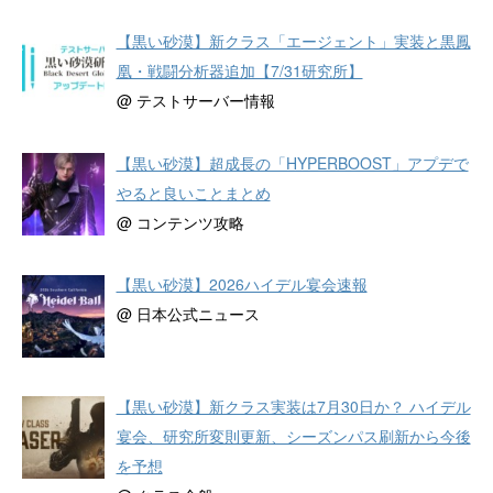
【黒い砂漠】新クラス「エージェント」実装と黒鳳
凰・戦闘分析器追加【7/31研究所】
@ テストサーバー情報
【黒い砂漠】超成長の「HYPERBOOST」アプデで
やると良いことまとめ
@ コンテンツ攻略
【黒い砂漠】2026ハイデル宴会速報
@ 日本公式ニュース
【黒い砂漠】新クラス実装は7月30日か？ ハイデル
宴会、研究所変則更新、シーズンパス刷新から今後
を予想