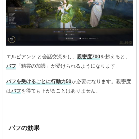
エルピアンソ と会話交流をし、
親密度700
を超えると、
バフ
「精霊の加護」が受けられるようになります。
バフ
を受けるごとに
行動力
50
が必要になります。親密度
は
バフ
を得ても下がることはありません。
バフ
の効果