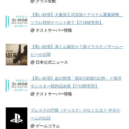
@ クラス全般
【黒い砂漠】大量加工式追加とアイテム重量調整、
ソラレ特別イベント終了【7/16研究所】
@ テストサーバー情報
【黒い砂漠】弟くん確定か？新クラスティザームー
ビーが公開
@ 日本公式ニュース
【黒い砂漠】血の祭壇「第3の深淵の幻想」と海洋
モンスター戦利品改善【7/10研究所】
@ テストサーバー情報
プレステの円盤（ディスク）がなくなる？ 中古ゲ
ームのお話
@ ゲームコラム