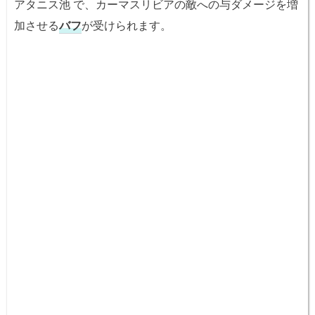
アタニス池 で、カーマスリビアの敵への与ダメージを増
加させる
バフ
が受けられます。