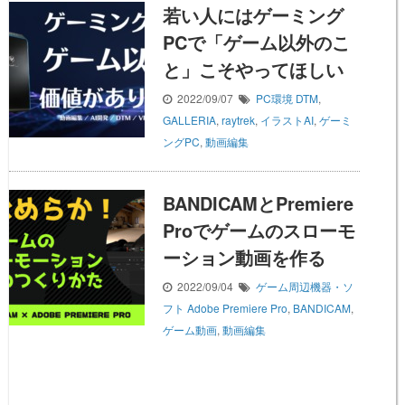
若い人にはゲーミング
PCで「ゲーム以外のこ
と」こそやってほしい
2022/09/07
PC環境
DTM
,
GALLERIA
,
raytrek
,
イラストAI
,
ゲーミ
ングPC
,
動画編集
BANDICAMとPremiere
Proでゲームのスローモ
ーション動画を作る
2022/09/04
ゲーム周辺機器・ソ
フト
Adobe Premiere Pro
,
BANDICAM
,
ゲーム動画
,
動画編集