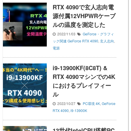
RTX 4090で玄人志向電
源付属12VHPWRケーブ
ルの温度を測定した
2022/11/03
GeForce・グラフィ
ック関連
GeForce RTX 4090
,
玄人志向
,
電源
i9-13900KF(8C8T) &
RTX 4090マシンでの4K
におけるプレイフィー
ル
2022/10/27
PC環境
4K
,
GeForce
RTX 4090
,
i9-13900K
13世代IntelCPU搭載PC