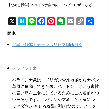
【なめし採集】
ベラドンナ象
の皮 →
ヘビーレザー
など
X
H
Li
F
Pi
E
E
C
共
at
n
a
nt
v
m
o
有
関連:
e
e
c
er
er
ail
p
n
e
e
n
y
【黒い砂漠】カーマスリビア図鑑目次
a
b
st
ot
Li
o
e
n
o
k
ベラドンナ象
k
ベラドンナ象は、ドリガン雪原地域からナバン
草原に移動してきた象。ベラドンナという毒性
の強い草を主食にしているためにこの名前がつ
いたそうです。「バレンシア象」と同様に ノ
ックダウン させる攻撃が強力なので、ノック