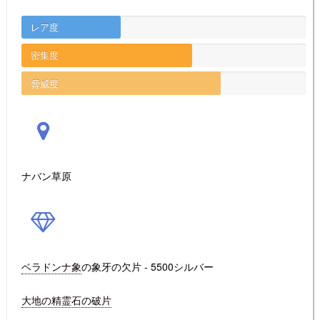
レア度
密集度
脅威度
ナバン草原
ベラドンナ象
の象牙の欠片 - 5500シルバー
大地の精霊石の破片