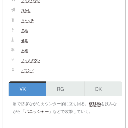
ノックバック
浮かし
キャッチ
気絶
硬直
氷結
ノックダウン
バウンド
VK
RG
DK
盾で防ぎながらカウンター的に立ち回る。
横移動
を挟みな
がら「
パニッシャー
」などで攻撃していく。