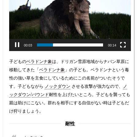
プ
レ
ー
ヤ
ー
00:04
00:14
子どもの
ベラドンナ象
は、ドリガン雪原地域からナバン草原に
移動してきた「
ベラドンナ象
」の子ども。ベラドンナという毒
性の強い草を主食にしているためにこの名前がついたそうで
す。子どもながら
ノックダウン
させる攻撃が強力なので、
ノ
ックダウン
/
バウンド
耐性を上げたいところ。子どもを襲っても
親は助けにこない。群れを相手にする自信がない時は子どもだ
け狩りましょう。
耐性