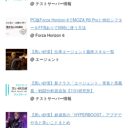
@ テストサーバー情報
PC版Forza Horizon 6でMOZA R5 Proと他社シフタ
ーをFFBありで同時に使う方法
@ Forza Horizon 6
【黒い砂漠】伝承エージェント最終スキル一覧
@ エージェント
【黒い砂漠】新クラス「エージェント」実装と黒鳳
凰・戦闘分析器追加【7/31研究所】
@ テストサーバー情報
【黒い砂漠】超成長の「HYPERBOOST」アプデで
やると良いことまとめ