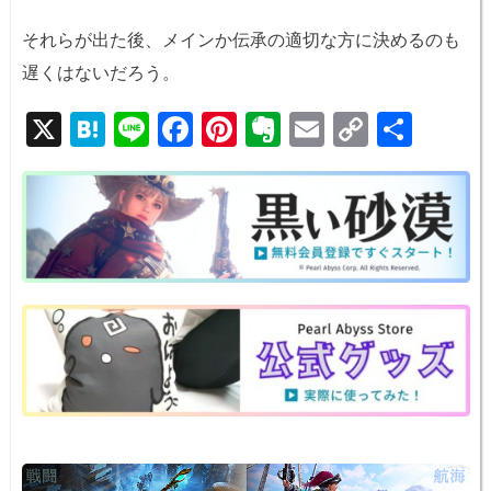
それらが出た後、メインか伝承の適切な方に決めるのも
遅くはないだろう。
X
H
Li
F
Pi
E
E
C
共
at
n
a
nt
v
m
o
有
e
e
c
er
er
ail
p
n
e
e
n
y
a
b
st
ot
Li
o
e
n
o
k
k