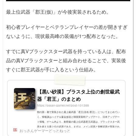
最上位武器「郡王(仮)」が今後実装されるため。
初心者プレイヤーとベテランプレイヤーの差が開きすぎ
ないように、現状最高峰の装備が1つ配布となった。
すでに真Vブラックスター武器を持っている人は、配布
品の真Vブラックスターと組み合わせることで、実装後
すぐに郡王武器が手に入るという仕組み。
【黒い砂漠】ブラスタ上位の創世級武
器「君王」のまとめ
https://ossan-gamer.net/post-101388
朝の国：都で実装された最上級武器「君王(旧名 郡王)」についてまとめてい
く。情報源はハイデル宴会放送と韓国実装時アップデート、日本アップデー
ト情報、ゲーム内より。創世級の最上位武器君王武器は、ブラックスター武
器を超える最上位の武器である。まずは、メイン武器と覚醒武器が実装され
おっさんゲーマーどっとねっと
るとのこと。大型アップデート「朝の国：都」で実装される。「朝の国：