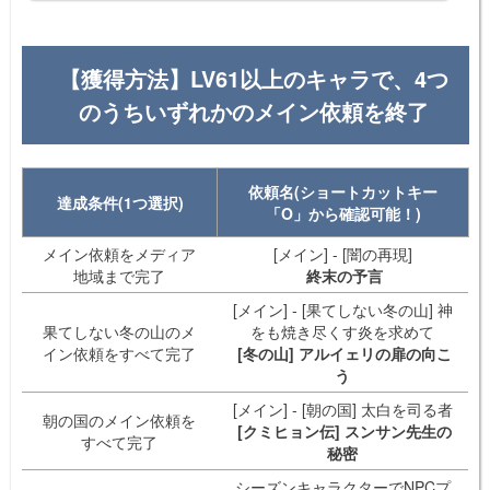
都」に登場する「黒鳳凰」をモチーフにデザインされている。 こいつが黒
鳳凰君王補助武器についてはこちら本稿での君王武器は「メイン武器・覚醒
武器」について。補助武...
【獲得方法】LV61以上のキャラで、4つ
のうちいずれかのメイン依頼を終了
依頼名(ショートカットキー
達成条件(1つ選択)
「O」から確認可能！)
メイン依頼をメディア
[メイン] - [闇の再現]
地域まで完了
終末の予言
[メイン] - [果てしない冬の山] 神
果てしない冬の山のメ
をも焼き尽くす炎を求めて
イン依頼をすべて完了
[冬の山] アルイェリの扉の向こ
う
[メイン] - [朝の国] 太白を司る者
朝の国のメイン依頼を
[クミヒョン伝] スンサン先生の
すべて完了
秘密
シーズンキャラクターでNPCプ