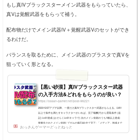
もし真IVブラックスターメイン武器をもらっていたら、
真Vは覚醒武器をもらって補う。
配布物だけでメイン武器IV＋覚醒武器Vのセットができ
るわけだ。
バランスを取るために、メイン武器のブラスタで真Vを
狙っていく形となる。
【黒い砂漠】真IVブラックスター武器
の入手方法&どれをもらうのが良い？
https://ossan-gamer.net/post-96221
2023/12/27アプデ以降、一度だけ真IVブラックスター武器がもらえる。LV61
以上で条件を満たすキャラクターがいれば、完了報酬(Y)から受取条件 (追
記) Lv.61達成 (おそらくLv.61キャラで) 次のメイン依頼のうち1種以上達成-
簡素化されたメイン依頼( プガルの備忘録)全て完了- 「メディア」地域まで
おっさんゲーマーどっとねっと
のメイン依頼完了 ←古代の石室スタートならこれが最短- 「果てしない冬の
山」メイン依頼全て完了- 「朝の国」メイン依頼全て完了上記条件を満たし
たアカウントで「完了報酬(Y)」を開くと、「真IVブラックスター武器」の