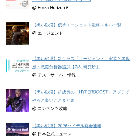
@ Forza Horizon 6
【黒い砂漠】伝承エージェント最終スキル一覧
@ エージェント
【黒い砂漠】新クラス「エージェント」実装と黒鳳
凰・戦闘分析器追加【7/31研究所】
@ テストサーバー情報
【黒い砂漠】超成長の「HYPERBOOST」アプデで
やると良いことまとめ
@ コンテンツ攻略
【黒い砂漠】2026ハイデル宴会速報
@ 日本公式ニュース