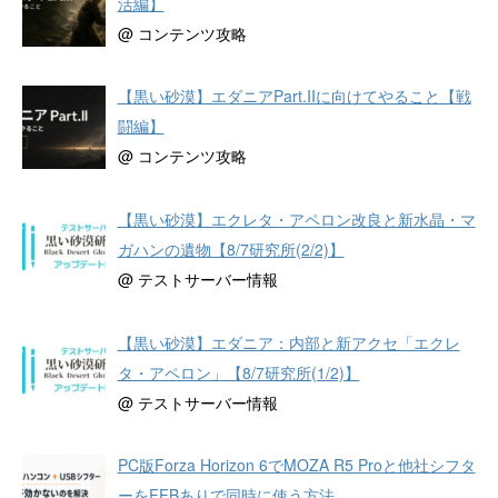
活編】
@ コンテンツ攻略
【黒い砂漠】エダニアPart.IIに向けてやること【戦
闘編】
@ コンテンツ攻略
【黒い砂漠】エクレタ・アペロン改良と新水晶・マ
ガハンの遺物【8/7研究所(2/2)】
@ テストサーバー情報
【黒い砂漠】エダニア：内部と新アクセ「エクレ
タ・アペロン」【8/7研究所(1/2)】
@ テストサーバー情報
PC版Forza Horizon 6でMOZA R5 Proと他社シフタ
ーをFFBありで同時に使う方法