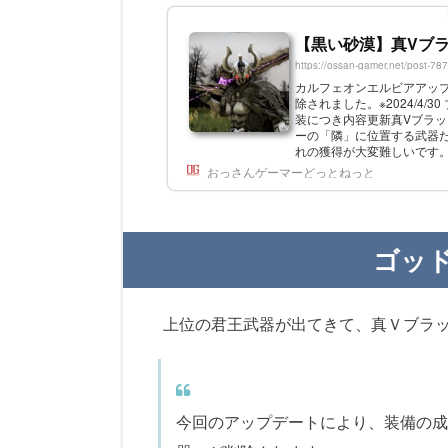
【黒い砂漠】真Vブ
https://ossan-gamer.net/post-78
カルフェオンエルビアアップデ
除されました。※2024/4/
装につき内容更新真Vブラ
ーの「隣」に位置する武器
れの獲得が大変難しいです。
ます。ゴッドアイド武器は、メ
おっさんゲーマーどっとねっと
ゴッ
上位の君王武器が出てきて、真Ｖブラ
今回のアップデートにより、装備の成