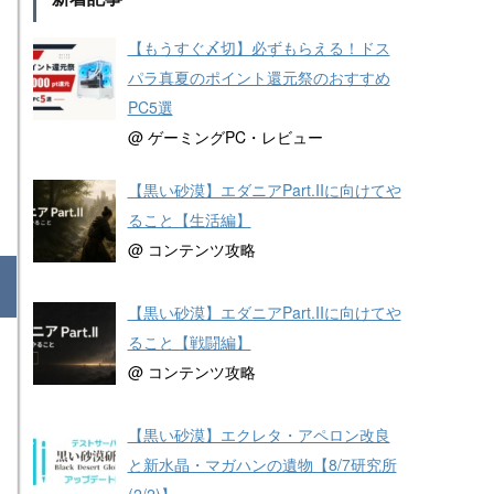
【もうすぐ〆切】必ずもらえる！ドス
パラ真夏のポイント還元祭のおすすめ
PC5選
@ ゲーミングPC・レビュー
【黒い砂漠】エダニアPart.IIに向けてや
ること【生活編】
@ コンテンツ攻略
【黒い砂漠】エダニアPart.IIに向けてや
ること【戦闘編】
@ コンテンツ攻略
【黒い砂漠】エクレタ・アペロン改良
と新水晶・マガハンの遺物【8/7研究所
(2/2)】