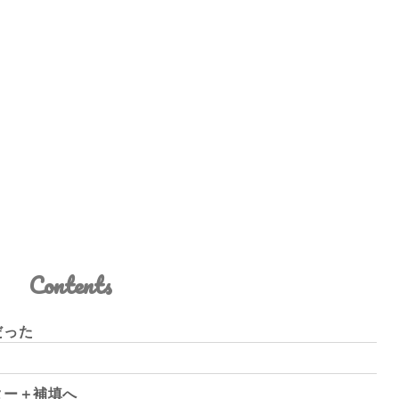
Contents
だった
ター＋補填へ