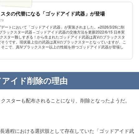
ラスタの代替になる「ゴッドアイド武器」が登場
779
ートにおいて「ゴッドアイド武器」が実装されました。※2026/3/26に削
30 ブラックスター武器⇔ゴッドアイド武器の交換方法を更新2022/6/15 日本実
ックスター難しすぎる！から生まれたゴッドアイド武器は真Vのブラックスタ
だそうです。現状最上位の武器は真Vのブラックスターとなっていますが、こ
そこで、真IVブラックスター以上の性能を持つゴッドアイド武器が登場し
イン武器...
ドアイド削除の理由
ックスターも配布されることになり、削除となったようだ。
長過程における選択肢として存在していた「ゴッドアイド武