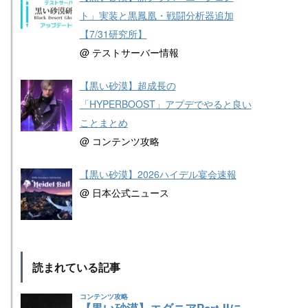
ト」実装と黒鳳凰・戦闘分析器追加
【7/31研究所】
@ テストサーバー情報
【黒い砂漠】超成長の
「HYPERBOOST」アプデでやると良い
ことまとめ
@ コンテンツ攻略
【黒い砂漠】2026ハイデル宴会速報
@ 日本公式ニュース
読まれている記事