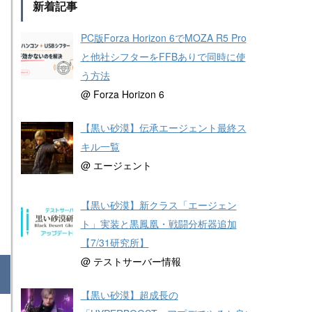
新着記事
PC版Forza Horizon 6でMOZA R5 Pro
と他社シフターをFFBありで同時に使
う方法
@ Forza Horizon 6
【黒い砂漠】伝承エージェント最終ス
キル一覧
@ エージェント
【黒い砂漠】新クラス「エージェン
ト」実装と黒鳳凰・戦闘分析器追加
【7/31研究所】
@ テストサーバー情報
【黒い砂漠】超成長の