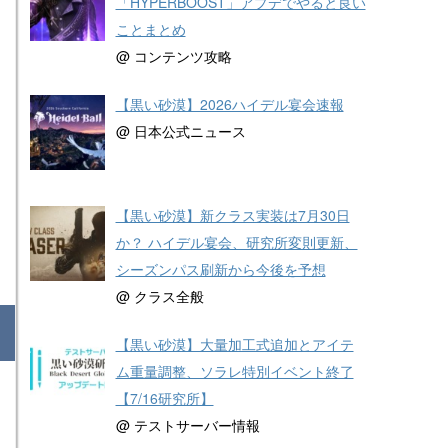
「HYPERBOOST」アプデでやると良い
ことまとめ
@ コンテンツ攻略
【黒い砂漠】2026ハイデル宴会速報
@ 日本公式ニュース
【黒い砂漠】新クラス実装は7月30日
か？ ハイデル宴会、研究所変則更新、
シーズンパス刷新から今後を予想
@ クラス全般
【黒い砂漠】大量加工式追加とアイテ
ム重量調整、ソラレ特別イベント終了
【7/16研究所】
@ テストサーバー情報