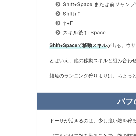
Shift+Space または前ジャンプ
Shift+↑
↑+F
スキル後↑+Space
Shift+Spaceで移動スキル
が出る。ウサ
とはいえ、他の移動スキルと組み合わ
雑魚のランニング狩りよりは、ちょっ
バフ
ドーサが活きるのは、少し強い敵を狩
バフをつけて敵を殴ることで、敵の防