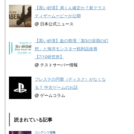
【黒い砂漠】弟くん確定か？新クラス
ティザームービーが公開
@ 日本公式ニュース
【黒い砂漠】血の祭壇「第3の深淵の幻
想」と海洋モンスター戦利品改善
【7/10研究所】
@ テストサーバー情報
プレステの円盤（ディスク）がなくな
る？ 中古ゲームのお話
@ ゲームコラム
読まれている記事