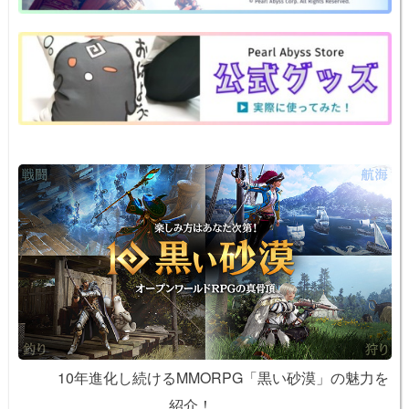
a
b
st
ot
Li
o
e
n
o
k
k
10年進化し続けるMMORPG「黒い砂漠」の魅力を
紹介！