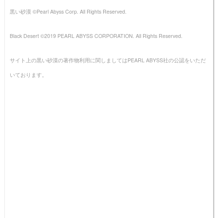
黒い砂漠 ©Pearl Abyss Corp. All Rights Reserved.
Black Desert ©2019 PEARL ABYSS CORPORATION. All Rights Reserved.
サイト上の黒い砂漠の著作物利用に関しましてはPEARL ABYSS社の公認をいただ
いております。