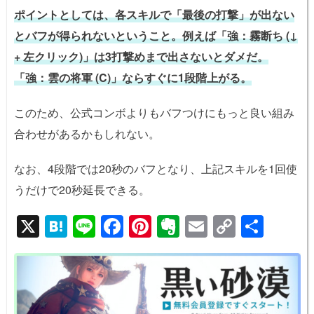
ポイントとしては、各スキルで「最後の打撃」が出ない
とバフが得られないということ。例えば「強：霧断ち (↓
+ 左クリック)」は3打撃めまで出さないとダメだ。
「強：雲の将軍 (C)」ならすぐに1段階上がる。
このため、公式コンボよりもバフつけにもっと良い組み
合わせがあるかもしれない。
なお、4段階では20秒のバフとなり、上記スキルを1回使
うだけで20秒延長できる。
X
H
Li
F
Pi
E
E
C
共
at
n
a
nt
v
m
o
有
e
e
c
er
er
ail
p
n
e
e
n
y