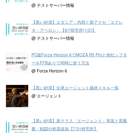
@ テストサーバー情報
【黒い砂漠】エダニア：内部と新アクセ「エクレ
タ・アペロン」【8/7研究所(1/2)】
@ テストサーバー情報
PC版Forza Horizon 6でMOZA R5 Proと他社シフタ
ーをFFBありで同時に使う方法
@ Forza Horizon 6
【黒い砂漠】伝承エージェント最終スキル一覧
@ エージェント
【黒い砂漠】新クラス「エージェント」実装と黒鳳
凰・戦闘分析器追加【7/31研究所】