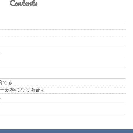
Contents
す
捨てる
一般枠になる場合も
る