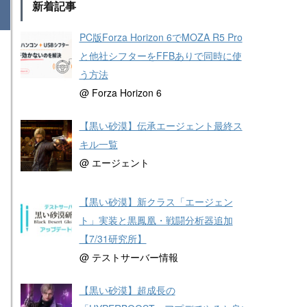
新着記事
PC版Forza Horizon 6でMOZA R5 Pro
と他社シフターをFFBありで同時に使
う方法
@ Forza Horizon 6
【黒い砂漠】伝承エージェント最終ス
キル一覧
@ エージェント
【黒い砂漠】新クラス「エージェン
ト」実装と黒鳳凰・戦闘分析器追加
【7/31研究所】
@ テストサーバー情報
【黒い砂漠】超成長の