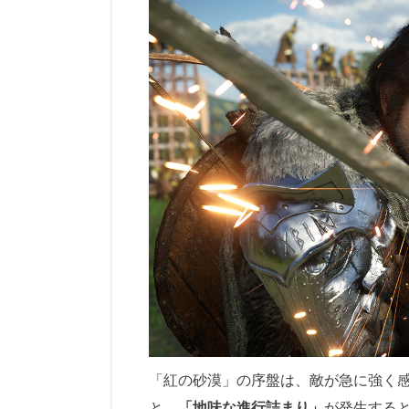
「紅の砂漠」の序盤は、敵が急に強く
と、
「地味な進行詰まり」
が発生する