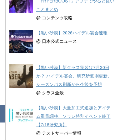
「HYPERBOOST」アプデでやると良い
ことまとめ
@ コンテンツ攻略
【黒い砂漠】2026ハイデル宴会速報
@ 日本公式ニュース
【黒い砂漠】新クラス実装は7月30日
か？ ハイデル宴会、研究所変則更新、
シーズンパス刷新から今後を予想
@ クラス全般
【黒い砂漠】大量加工式追加とアイテ
ム重量調整、ソラレ特別イベント終了
【7/16研究所】
@ テストサーバー情報