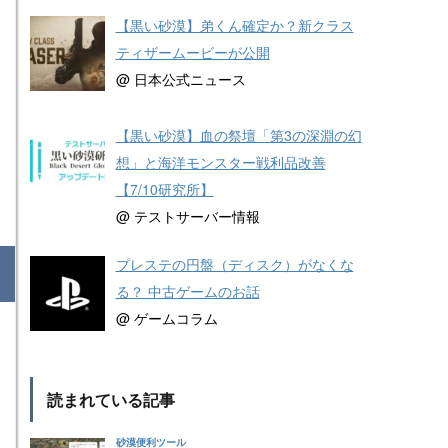
【黒い砂漠】弟くん確定か？新クラス
ティザームービーが公開
@ 日本公式ニュース
【黒い砂漠】血の祭壇「第3の深淵の幻
想」と海洋モンスター戦利品改善
【7/10研究所】
@ テストサーバー情報
プレステの円盤（ディスク）がなくな
る？ 中古ゲームのお話
@ ゲームコラム
読まれている記事