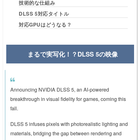
技術的な仕組み
DLSS 5対応タイトル
対応GPUはどうなる？
まるで実写化！？DLSS 5の映像
Announcing NVIDIA DLSS 5, an AI-powered
breakthrough in visual fidelity for games, coming this
fall.
DLSS 5 infuses pixels with photorealistic lighting and
materials, bridging the gap between rendering and