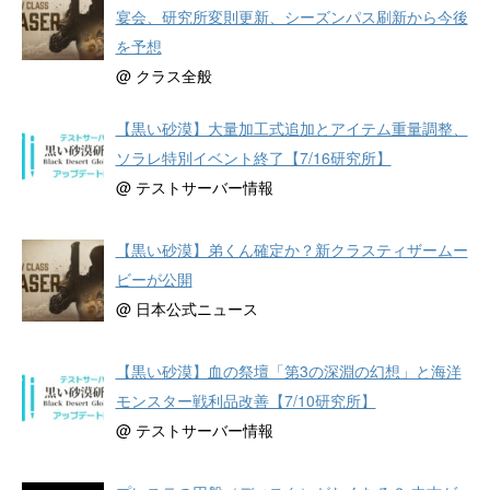
宴会、研究所変則更新、シーズンパス刷新から今後
を予想
@ クラス全般
【黒い砂漠】大量加工式追加とアイテム重量調整、
ソラレ特別イベント終了【7/16研究所】
@ テストサーバー情報
【黒い砂漠】弟くん確定か？新クラスティザームー
ビーが公開
@ 日本公式ニュース
【黒い砂漠】血の祭壇「第3の深淵の幻想」と海洋
モンスター戦利品改善【7/10研究所】
@ テストサーバー情報