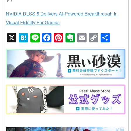
NVIDIA DLSS 5 Delivers AI-Powered Breakthrough In
Visual Fidelity For Games
X
H
Li
F
Pi
E
E
C
共
at
n
a
nt
v
m
o
有
e
e
c
er
er
ail
p
n
e
e
n
y
a
b
st
ot
Li
o
e
n
o
k
k