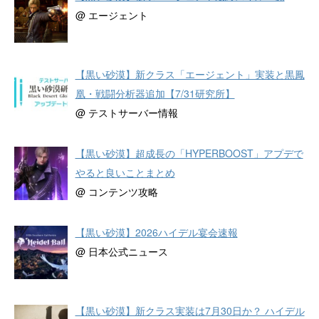
@ エージェント
【黒い砂漠】新クラス「エージェント」実装と黒鳳
凰・戦闘分析器追加【7/31研究所】
@ テストサーバー情報
【黒い砂漠】超成長の「HYPERBOOST」アプデで
やると良いことまとめ
@ コンテンツ攻略
【黒い砂漠】2026ハイデル宴会速報
@ 日本公式ニュース
【黒い砂漠】新クラス実装は7月30日か？ ハイデル