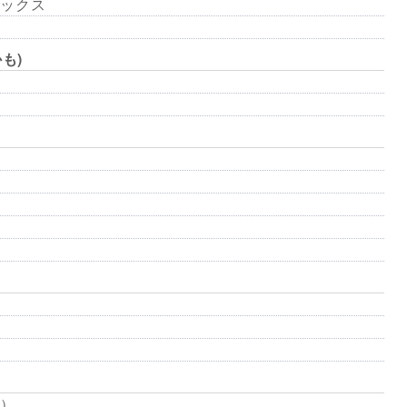
ックス
も)
）