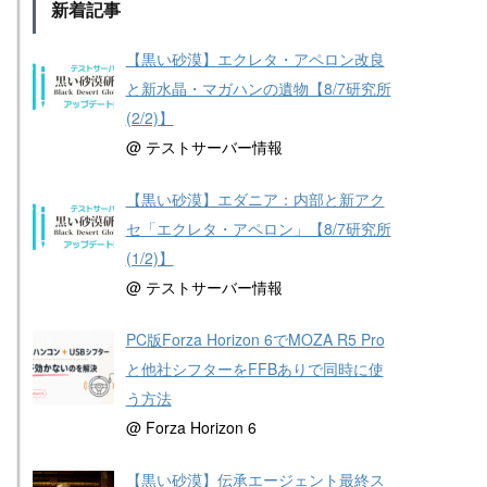
新着記事
【黒い砂漠】エクレタ・アペロン改良
と新水晶・マガハンの遺物【8/7研究所
(2/2)】
@ テストサーバー情報
【黒い砂漠】エダニア：内部と新アク
セ「エクレタ・アペロン」【8/7研究所
(1/2)】
@ テストサーバー情報
PC版Forza Horizon 6でMOZA R5 Pro
と他社シフターをFFBありで同時に使
う方法
@ Forza Horizon 6
【黒い砂漠】伝承エージェント最終ス