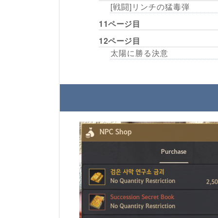
[戦闘]リンチの猛毒弾
11ページ目
12ページ目
太陽に勝る決意