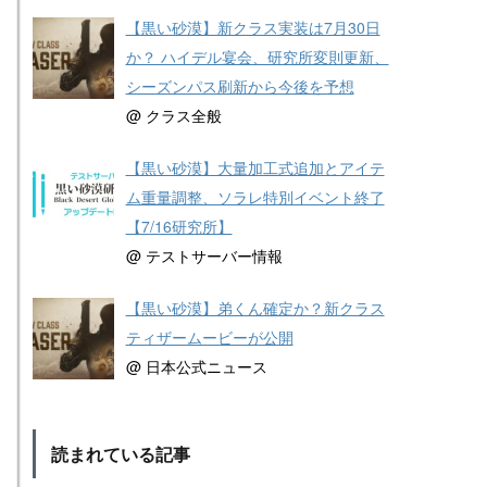
【黒い砂漠】新クラス実装は7月30日
か？ ハイデル宴会、研究所変則更新、
シーズンパス刷新から今後を予想
@ クラス全般
【黒い砂漠】大量加工式追加とアイテ
ム重量調整、ソラレ特別イベント終了
【7/16研究所】
@ テストサーバー情報
【黒い砂漠】弟くん確定か？新クラス
ティザームービーが公開
@ 日本公式ニュース
読まれている記事