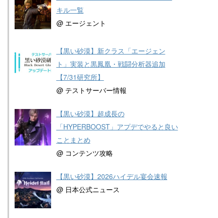
キル一覧
@ エージェント
【黒い砂漠】新クラス「エージェン
ト」実装と黒鳳凰・戦闘分析器追加
【7/31研究所】
@ テストサーバー情報
【黒い砂漠】超成長の
「HYPERBOOST」アプデでやると良い
ことまとめ
@ コンテンツ攻略
【黒い砂漠】2026ハイデル宴会速報
@ 日本公式ニュース