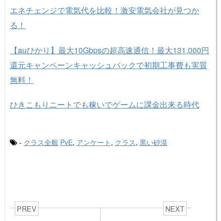
エネチェンジで電気代を比較！激安電気会社が見つか
る！
【auひかり】最大10Gbpsの超高速通信！最大131,000円
還元キャンペーンキャッシュバックで初期工事費も実質
無料！
ひきこもりニートでも稼いでゲームに課金出来る時代
-
クラス全般
PvE
,
アンケート
,
クラス
,
黒い砂漠
PREV
NEXT