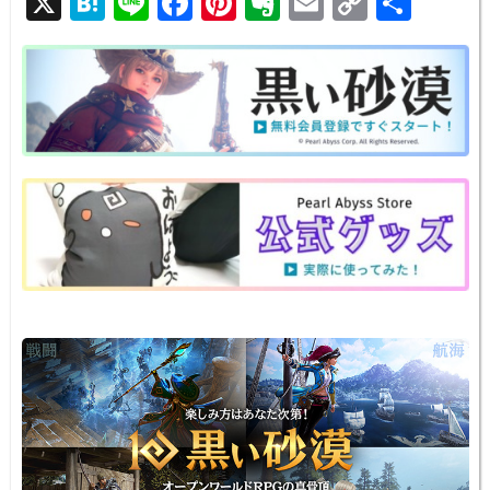
X
H
Li
F
Pi
E
E
C
共
at
n
a
nt
v
m
o
有
e
e
c
er
er
ail
p
n
e
e
n
y
a
b
st
ot
Li
o
e
n
o
k
k