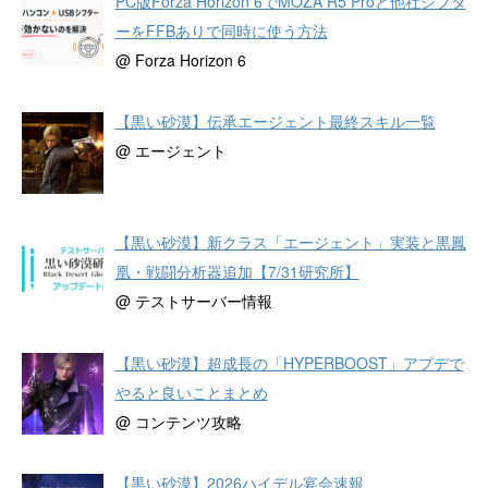
PC版Forza Horizon 6でMOZA R5 Proと他社シフタ
ーをFFBありで同時に使う方法
@ Forza Horizon 6
【黒い砂漠】伝承エージェント最終スキル一覧
@ エージェント
【黒い砂漠】新クラス「エージェント」実装と黒鳳
凰・戦闘分析器追加【7/31研究所】
@ テストサーバー情報
【黒い砂漠】超成長の「HYPERBOOST」アプデで
やると良いことまとめ
@ コンテンツ攻略
【黒い砂漠】2026ハイデル宴会速報