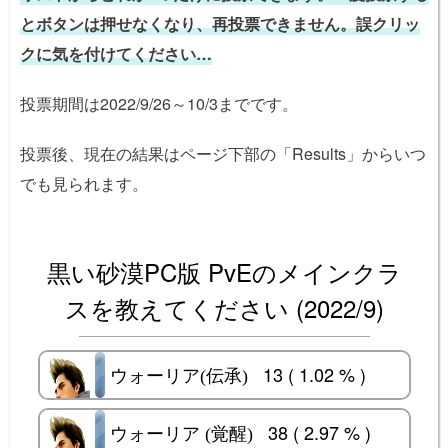
とボタンは押せなくなり、再投票できません。誤クリッ
クに気を付けてください…
投票期間は2022/9/26～10/3までです。
投票後、現在の結果はページ下部の「Results」からいつ
でも見られます。
黒い砂漠PC版 PvEのメインクラ
スを教えてください (2022/9)
13 ( 1.02 % )
ウォーリア(伝承)
ウォーリア(伝承)
38 ( 2.97 % )
ウォーリア (覚醒)
ウォーリア (覚醒)