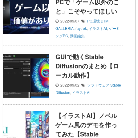
PCで「ゲーム以外のこ
と」こそやってほしい
2022/09/07
PC環境
DTM
,
GALLERIA
,
raytrek
,
イラストAI
,
ゲーミ
ングPC
,
動画編集
GUIで動くStable
Diffusionのまとめ【ロ
ーカル動作】
2022/09/02
ソフトウェア
Stable
Diffusion
,
イラストAI
【イラストAI】ノベル
ゲーム風のデモを作っ
てみた【Stable