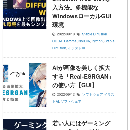
入方法。多機能な
WindowsローカルGUI
環境
2022/09/18
Stable Diffusion
CUDA
,
Geforce
,
NVIDIA
,
Python
,
Stable
Diffusion
,
イラストAI
AIが画像を美しく拡大
する「Real-ESRGAN」
の使い方【GUI】
2022/09/13
ソフトウェア
イラス
トAI
,
ソフトウェア
若い人にはゲーミング