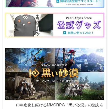
a
b
st
ot
Li
o
e
n
o
k
k
10年進化し続けるMMORPG「黒い砂漠」の魅力を