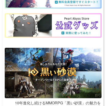
a
b
st
ot
Li
o
e
n
o
k
k
10年進化し続けるMMORPG「黒い砂漠」の魅力を