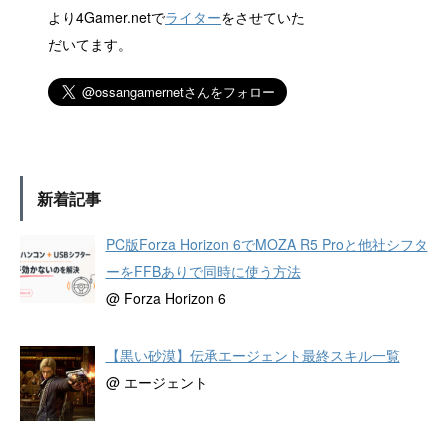
より4Gamer.netで
ライター
をさせていた
だいてます。
新着記事
PC版Forza Horizon 6でMOZA R5 Proと他社シフタ
ーをFFBありで同時に使う方法
@ Forza Horizon 6
【黒い砂漠】伝承エージェント最終スキル一覧
@ エージェント