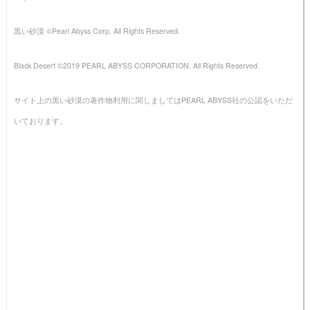
黒い砂漠 ©Pearl Abyss Corp. All Rights Reserved.
Black Desert ©2019 PEARL ABYSS CORPORATION. All Rights Reserved.
サイト上の黒い砂漠の著作物利用に関しましてはPEARL ABYSS社の公認をいただ
いております。