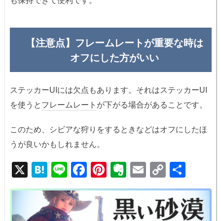
【注意点】フレームレートが重要な時は
オフにした方がいい
ステッカーUIには欠点もあります。それはステッカーUI
を使うと
フレームレート
が下がる場合があることです。
このため、シビアな狩りをするときなどはオフにしたほ
うが良いかもしれません。
X
H
Li
F
Pi
E
E
C
共
at
n
a
nt
v
m
o
有
e
e
c
er
er
ail
p
n
e
e
n
y