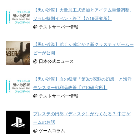
【黒い砂漠】大量加工式追加とアイテム重量調整、
ソラレ特別イベント終了【7/16研究所】
@ テストサーバー情報
【黒い砂漠】弟くん確定か？新クラスティザームー
ビーが公開
@ 日本公式ニュース
【黒い砂漠】血の祭壇「第3の深淵の幻想」と海洋
モンスター戦利品改善【7/10研究所】
@ テストサーバー情報
プレステの円盤（ディスク）がなくなる？ 中古ゲ
ームのお話
@ ゲームコラム