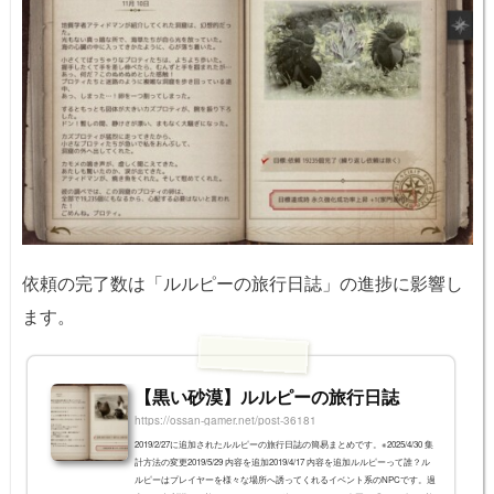
依頼の完了数は「ルルピーの旅行日誌」の進捗に影響し
ます。
【黒い砂漠】ルルピーの旅行日誌
https://ossan-gamer.net/post-36181
2019/2/27に追加されたルルピーの旅行日誌の簡易まとめです。※2025/4/30 集
計方法の変更2019/5/29 内容を追加2019/4/17 内容を追加ルルピーって誰？ル
ルピーはプレイヤーを様々な場所へ誘ってくれるイベント系のNPCです。過