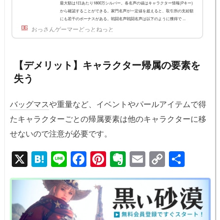
最大額は1日あたり1800万シルバー。各名声の値はキャラクター情報(Pキー)
から確認することができる。家門名声が一定値を超えると、取引所の支給額
にも若干のボーナスがある。戦闘名声戦闘名声は以下のように獲得で ...
おっさんゲーマーどっとねっと
【デメリット】キャラクター帰属の要素を
失う
バッグマス
や重量など、イベントやパールアイテムで得
たキャラクターごとの帰属要素は他のキャラクターに移
せないので注意が必要です。
X
H
Li
F
Pi
E
E
C
共
at
n
a
nt
v
m
o
有
e
e
c
er
er
ail
p
n
e
e
n
y