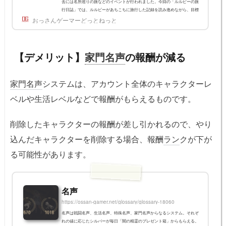
去には名所巡りの旅などのイベントが行われました。今回の「ルルピーの旅
行日誌」では、ルルピーがあちこちに旅行した記録を読み進めながら、目標
を達成していくコンテンツとなっています。ルルピーの旅行日誌の発生条件
おっさんゲーマーどっとねっと
レベル55を達成すると闇の精霊から「旅行日誌：勇敢な旅人の痕跡」依頼を
受けて獲得すること...
【デメリット】
家門名声
の報酬が減る
家門名声
システムは、アカウント全体のキャラクターレ
ベルや生活レベルなどで報酬がもらえるものです。
削除したキャラクターの報酬が差し引かれるので、やり
込んだキャラクターを削除する場合、報酬
ラン
クが下が
る可能性があります。
名声
https://ossan-gamer.net/glossary/glossary-18060
名声は戦闘名声、生活名声、特殊名声、家門名声からなるシステム。それぞ
れの値に応じたシルバーが毎日「闇の精霊のプレゼント箱」からもらえる。