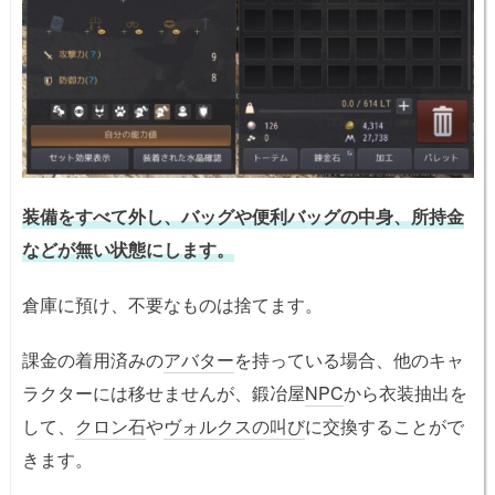
装備をすべて外し、バッグや便利バッグの中身、所持金
などが無い状態にします。
倉庫に預け、不要なものは捨てます。
課金の着用済みの
アバター
を持っている場合、他のキャ
ラクターには移せませんが、鍛冶屋
NPC
から衣装抽出を
して、
クロン石
や
ヴォルクスの叫び
に交換することがで
きます。