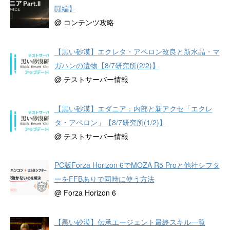
闘編】
@ コンテンツ攻略
【黒い砂漠】エクレタ・アペロン改良と新水晶・マ
ガハンの遺物【8/7研究所(2/2)】
@ テストサーバー情報
【黒い砂漠】エダニア：内部と新アクセ「エクレ
タ・アペロン」【8/7研究所(1/2)】
@ テストサーバー情報
PC版Forza Horizon 6でMOZA R5 Proと他社シフタ
ーをFFBありで同時に使う方法
@ Forza Horizon 6
【黒い砂漠】伝承エージェント最終スキル一覧