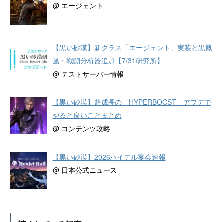
@ エージェント
【黒い砂漠】新クラス「エージェント」実装と黒鳳
凰・戦闘分析器追加【7/31研究所】
@ テストサーバー情報
【黒い砂漠】超成長の「HYPERBOOST」アプデで
やると良いことまとめ
@ コンテンツ攻略
【黒い砂漠】2026ハイデル宴会速報
@ 日本公式ニュース