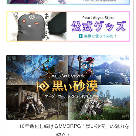
a
b
st
ot
Li
o
e
n
o
k
k
10年進化し続けるMMORPG「黒い砂漠」の魅力を
紹介！