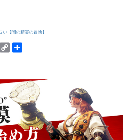
占い【闇の精霊の冒険】
E
C
共
m
o
有
ail
p
y
Li
n
k