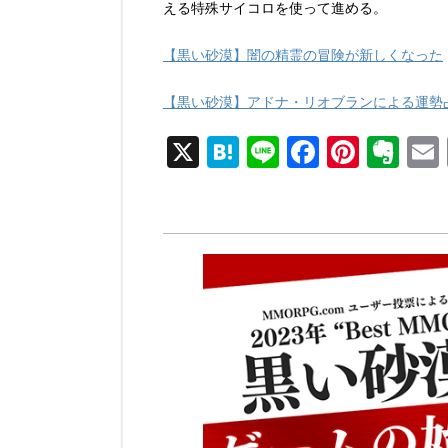
える特殊サイコロを使って進める。
【黒い砂漠】闇の精霊の冒険が新しくなった
【黒い砂漠】アドナ・リオブランによる運勢
X
H
Li
F
Pi
E
at
n
a
nt
v
e
e
c
er
er
n
e
e
n
a
b
st
ot
o
e
o
k