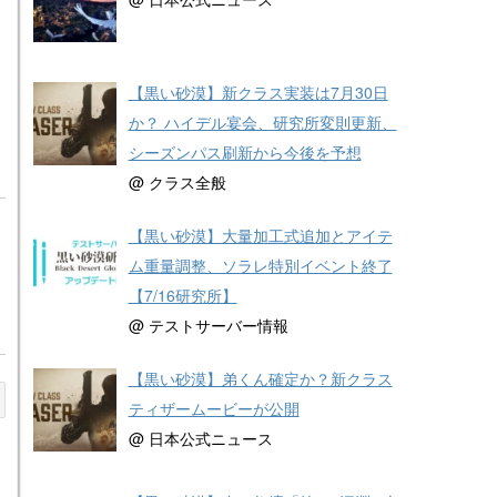
【黒い砂漠】新クラス実装は7月30日
か？ ハイデル宴会、研究所変則更新、
シーズンパス刷新から今後を予想
@ クラス全般
【黒い砂漠】大量加工式追加とアイテ
ム重量調整、ソラレ特別イベント終了
【7/16研究所】
@ テストサーバー情報
【黒い砂漠】弟くん確定か？新クラス
ティザームービーが公開
@ 日本公式ニュース