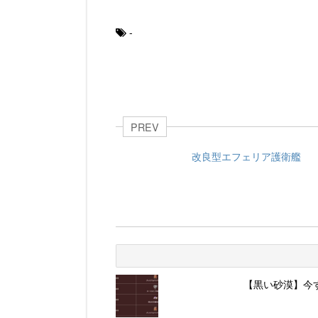
-
PREV
改良型エフェリア護衛艦
【黒い砂漠】今