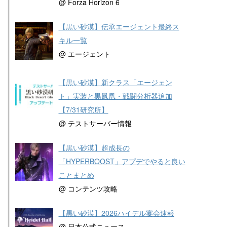
@ Forza Horizon 6
【黒い砂漠】伝承エージェント最終ス
キル一覧
@ エージェント
【黒い砂漠】新クラス「エージェン
ト」実装と黒鳳凰・戦闘分析器追加
【7/31研究所】
@ テストサーバー情報
【黒い砂漠】超成長の
「HYPERBOOST」アプデでやると良い
ことまとめ
@ コンテンツ攻略
【黒い砂漠】2026ハイデル宴会速報
@ 日本公式ニュース