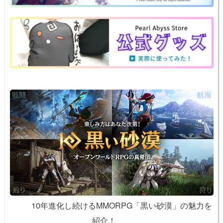
a
b
st
ot
Li
o
e
n
o
k
k
10年進化し続けるMMORPG「黒い砂漠」の魅力を
紹介！