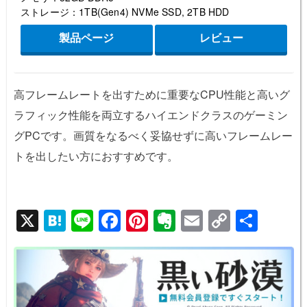
ストレージ：1TB(Gen4) NVMe SSD, 2TB HDD
製品ページ
レビュー
高フレームレートを出すために重要なCPU性能と高いグ
ラフィック性能を両立するハイエンドクラスのゲーミン
グPCです。画質をなるべく妥協せずに高いフレームレー
トを出したい方におすすめです。
X
H
Li
F
Pi
E
E
C
共
at
n
a
nt
v
m
o
有
e
e
c
er
er
ail
p
n
e
e
n
y