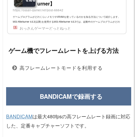
urner】
https://ossan-gamer.net/post-66642
ゲームプログラムがどのくらいメモリやVRAMを使っているのかを知る方法について紹介します。
MSI Afterburner 4.6.3(以降)を使用するMSI Afterburner 4.6.3では、起動中のゲームプログラムがどの
くらいメモリやVRAMを使っているかをモニタリングできる機能が追加されています。上図ではAft
おっさんゲーマーどっとねっと
erburnerの初期設定を変更して、以下のように表示しています。項目名表示している内容4.6.3新機
能Total RAMPC全体で使っているメモリ量Total VRAMPC全体で使っているVRAM量Process VRAM
そのゲームが使っているVRAM量〇Process RAMそのゲームが使っ...
ゲーム機でフレームレートを上げる方法
高フレームレートモードを利用する
BANDICAMで録画する
BANDICAM
は最大480fpsの高フレームレート録画に対応
した、定番キャプチャーソフトです。