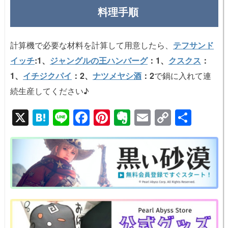
料理手順
計算機で必要な材料を計算して用意したら、
テフサンド
イッチ
:1、
ジャングルの王ハンバーグ
：1、
クスクス
：
1、
イチジクパイ
：2、
ナツメヤシ酒
：2
で鍋に入れて連
続生産してください♪
X
H
Li
F
Pi
E
E
C
共
at
n
a
nt
v
m
o
有
e
e
c
er
er
ail
p
n
e
e
n
y
a
b
st
ot
Li
o
e
n
o
k