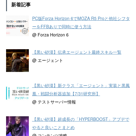
新着記事
PC版Forza Horizon 6でMOZA R5 Proと他社シフタ
ーをFFBありで同時に使う方法
@ Forza Horizon 6
【黒い砂漠】伝承エージェント最終スキル一覧
@ エージェント
【黒い砂漠】新クラス「エージェント」実装と黒鳳
凰・戦闘分析器追加【7/31研究所】
@ テストサーバー情報
【黒い砂漠】超成長の「HYPERBOOST」アプデで
やると良いことまとめ
@ コンテンツ攻略