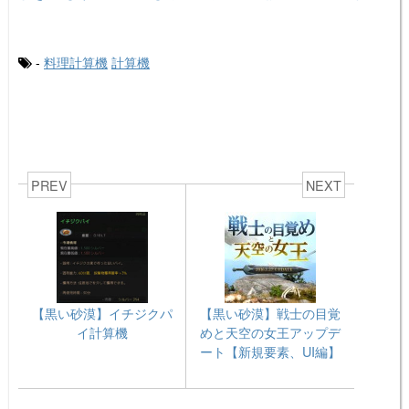
-
料理計算機
計算機
PREV
NEXT
【黒い砂漠】イチジクパ
【黒い砂漠】戦士の目覚
イ計算機
めと天空の女王アップデ
ート【新規要素、UI編】