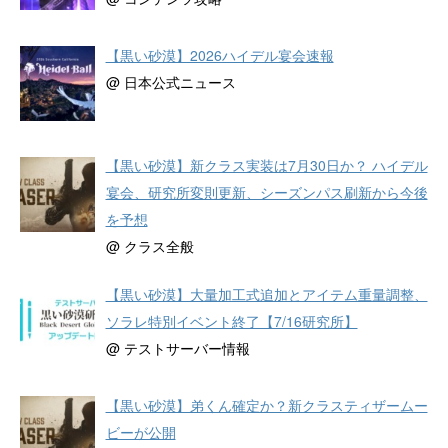
【黒い砂漠】2026ハイデル宴会速報
@ 日本公式ニュース
【黒い砂漠】新クラス実装は7月30日か？ ハイデル
宴会、研究所変則更新、シーズンパス刷新から今後
を予想
@ クラス全般
【黒い砂漠】大量加工式追加とアイテム重量調整、
ソラレ特別イベント終了【7/16研究所】
@ テストサーバー情報
【黒い砂漠】弟くん確定か？新クラスティザームー
ビーが公開