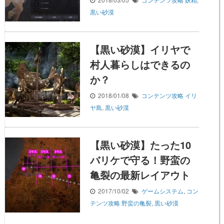
黒い砂漠
【黒い砂漠】イリヤで
村人暮らしはできるの
か？
2018/01/08
コンテンツ攻略
イリ
ヤ島
,
黒い砂漠
【黒い砂漠】たった10
バリケで守る！野蛮の
亀裂の最新レイアウト
2017/10/02
ゲームシステム
,
コン
テンツ攻略
野蛮の亀裂
,
黒い砂漠