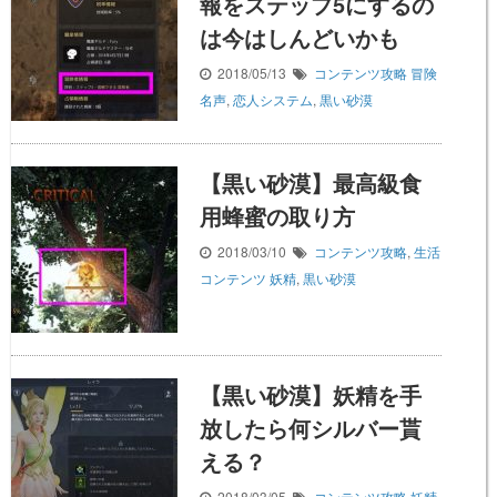
報をステップ5にするの
は今はしんどいかも
2018/05/13
コンテンツ攻略
冒険
名声
,
恋人システム
,
黒い砂漠
【黒い砂漠】最高級食
用蜂蜜の取り方
2018/03/10
コンテンツ攻略
,
生活
コンテンツ
妖精
,
黒い砂漠
【黒い砂漠】妖精を手
放したら何シルバー貰
える？
2018/03/05
コンテンツ攻略
妖精
,