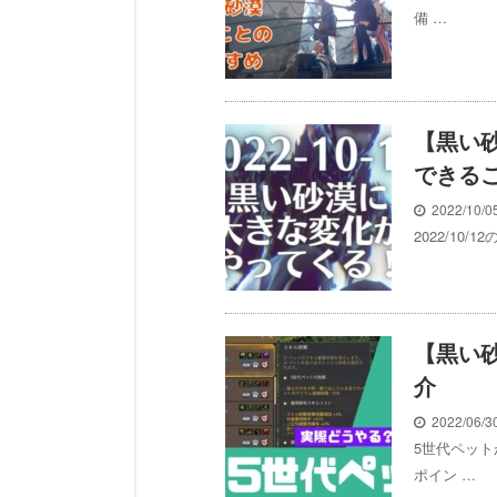
備 …
【黒い砂
できる
2022/10/
2022/1
【黒い
介
2022/06/
5世代ペッ
ポイン …