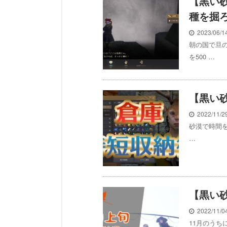
【黒い
種を掘
2023/06/
朝の国で旦
を500 …
【黒い
2022/11/
砂漠で時間を
…
【黒い
2022/11/
11月のうち