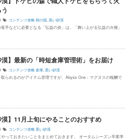
砂漠】ドケビの森で職人ドケビをもらって火
ろう
14
コンテンツ攻略
朝の国
,
黒い砂漠
の篭手などに必要となる「弘益の炎」は、「舞い上がる弘益の火種」
砂漠】最新の「時短倉庫管理術」をお届け
29
コンテンツ攻略
倉庫
,
黒い砂漠
取られるのがアイテム管理ですが、Abyss One：マグヌスの報酬で
砂漠】11月上旬にやることのおすすめ
04
コンテンツ攻略
黒い砂漠
にやっておきたいことをまとめておきます。 オータムシーズン卒業準