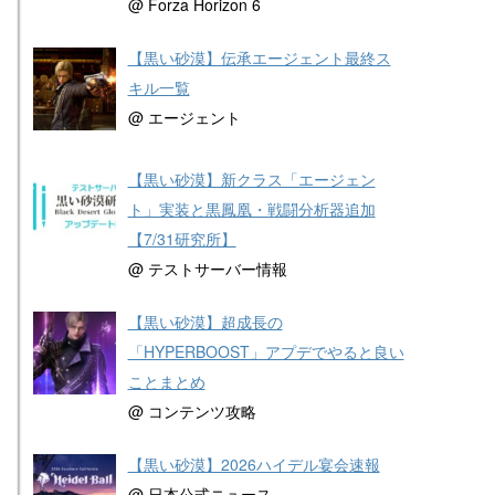
@ Forza Horizon 6
【黒い砂漠】伝承エージェント最終ス
キル一覧
@ エージェント
【黒い砂漠】新クラス「エージェン
ト」実装と黒鳳凰・戦闘分析器追加
【7/31研究所】
@ テストサーバー情報
【黒い砂漠】超成長の
「HYPERBOOST」アプデでやると良い
ことまとめ
@ コンテンツ攻略
【黒い砂漠】2026ハイデル宴会速報
@ 日本公式ニュース