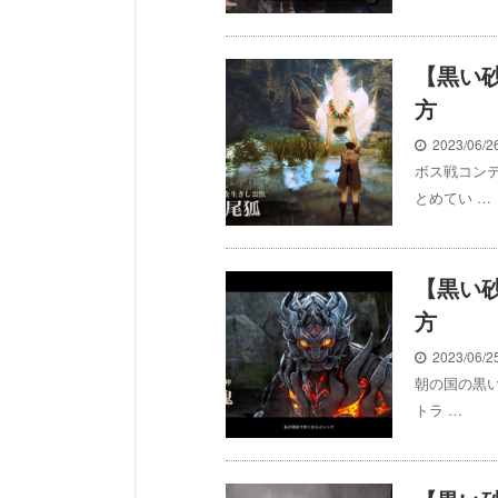
【黒い
方
2023/06/
ボス戦コン
とめてい …
【黒い
方
2023/06/
朝の国の黒
トラ …