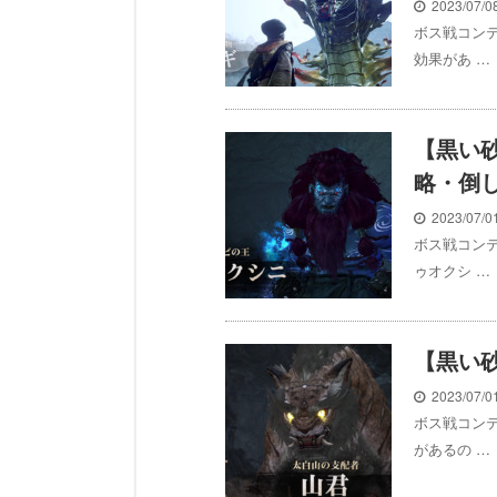
2023/07/
ボス戦コン
効果があ …
【黒い
略・倒
2023/07/
ボス戦コン
ゥオクシ …
【黒い
2023/07/
ボス戦コン
があるの …