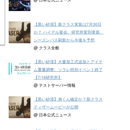
【黒い砂漠】新クラス実装は7月30日
か？ ハイデル宴会、研究所変則更新、
シーズンパス刷新から今後を予想
@ クラス全般
【黒い砂漠】大量加工式追加とアイテ
ム重量調整、ソラレ特別イベント終了
【7/16研究所】
@ テストサーバー情報
【黒い砂漠】弟くん確定か？新クラス
ティザームービーが公開
@ 日本公式ニュース