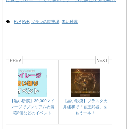
-
PvP
PvP
,
ソラレの闘技場
,
黒い砂漠
PREV
NEXT
【黒い砂漠】39,000マイ
【黒い砂漠】ブラスタ天
レージでプレミアム衣装
井緩和で「君王武器」を
箱2個などのイベント
もう一本！