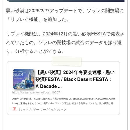
黒い砂漠は2025/2/27アップデートで、ソラレの闘技場に
「リプレイ機能」を追加した。
リプレイ機能は、2024年12月の黒い砂漠FESTAで発表さ
れていたもの。ソラレの闘技場の試合のデータを振り返
り、分析することができる。
【黒い砂漠】2024年冬宴会速報 - 黒い
砂漠FESTA / Black Desert FESTA :
A Decade ...
https://ossan-gamer.net/post-105071
2024年12月14日(土) 16:00から行われる「黒い砂漠FESTA」(Black Desert FESTA : A Decade of Adven
tures)の速報をまとめていく。例年のカルフェオン宴会に相当する発表イベントだ。黒い砂漠は韓
国での2014年のサービス開始以来、12月17日で10周年を迎える。今回は韓国・水原にある水原メッ
おっさんゲーマーどっとねっと
セの会場でのオフライン発表のほか、現地からのライブ配信が行われる。日本のプレイヤーも数名
の方が現地参加しているそうだ。※2024/12/15 韓国公式の発表が出たので、そちらをベースに修
正・補足クーポン・プレゼントクーポンGRATEFULTENYEARS&nb...