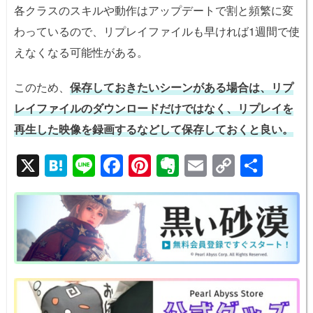
各クラスのスキルや動作はアップデートで割と頻繁に変
わっているので、リプレイファイルも早ければ1週間で使
えなくなる可能性がある。
このため、
保存しておきたいシーンがある場合は、リプ
レイファイルのダウンロードだけではなく、リプレイを
再生した映像を録画するなどして保存しておくと良い。
X
H
Li
F
Pi
E
E
C
共
at
n
a
nt
v
m
o
有
e
e
c
er
er
ail
p
n
e
e
n
y
a
b
st
ot
Li
o
e
n
o
k