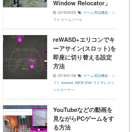
Window Relocator」
2018/03/05
ゲーム周辺機器・ソ
フト
ゲームツール
reWASD+エリコンでキ
ーアサイン(スロット)を
即座に切り替える設定
方法
2018/01/08
ゲーム周辺機器・ソ
フト
rewasd
,
XBOX Elite ワイヤレスコ
ントローラー
YouTubeなどの動画を
見ながらPCゲームをす
る方法